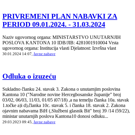
PRIVREMENI PLAN NABAVKI ZA
PERIOD 09.01.2024. - 31.03.2024
Naziv ugovornog organa: MINISTARSTVO UNUTARNJIH
POSLOVA KANTONA 10 IDB/JIB: 4281001910004 Vrsta
ugovornog organa: Institucija vlasti Djelatnost: Izvršna vlast
30.01.2024 14:07,
Javne nabave
Odluka o izuzeću
Sukladno članku 24. stavak 3. Zakona o unutarnjim poslovina
Kantona 10 ("Narodne novine Hercegbosanske županije" broj
03/02, 06/03, 11/03, 01/05 i07/18) ,a na temelju članka 10a. stavak
1.točke a)i d),članka 10c. stavak 5. i članka 18. stavak 2. Zakona
ojavnim nabavama BiH (,Službeni glasnik Bit" broj 39 /14 i59/22),
ministar unutarnjih poslova Kantona10 donosi odluku...
29.03.2023 09:45,
Javne nabave