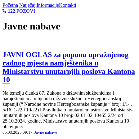
Početna
Natječaji
Informacije
Kontakti
122
POZOVI
Javne nabave
JAVNI OGLAS za popunu upražnjenog
radnog mjesta namještenika u
Ministarstvu unutarnjih poslova Kantona
10
Na temelju članka 87. Zakona o državnim službenicima i
namještenicima u tijelima državne službe u Hercegbosanskoj
županiji (“ Narodne novine Hercegbosanske županije “ broj: 1/14,
5/16, 1/22 i 10/22) i Pravilnika o unutarnjem ustrojstvu Ministarstva
unutarnjih poslova Kantona 10 broj: 02-01-02-10465-2/24 od
25.10.2024. godine, Ministarstvo unutarnjih poslova Kantona 10
objavljuje:
05.03.2025 09:17,
Javne nabave