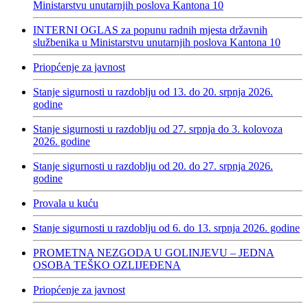
Ministarstvu unutarnjih poslova Kantona 10
INTERNI OGLAS za popunu radnih mjesta državnih
službenika u Ministarstvu unutarnjih poslova Kantona 10
Priopćenje za javnost
Stanje sigurnosti u razdoblju od 13. do 20. srpnja 2026.
godine
Stanje sigurnosti u razdoblju od 27. srpnja do 3. kolovoza
2026. godine
Stanje sigurnosti u razdoblju od 20. do 27. srpnja 2026.
godine
Provala u kuću
Stanje sigurnosti u razdoblju od 6. do 13. srpnja 2026. godine
PROMETNA NEZGODA U GOLINJEVU – JEDNA
OSOBA TEŠKO OZLIJEĐENA
Priopćenje za javnost