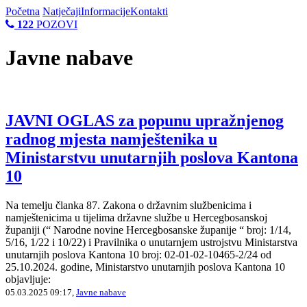
Početna
Natječaji
Informacije
Kontakti
122
POZOVI
Javne nabave
JAVNI OGLAS za popunu upražnjenog
radnog mjesta namještenika u
Ministarstvu unutarnjih poslova Kantona
10
Na temelju članka 87. Zakona o državnim službenicima i
namještenicima u tijelima državne službe u Hercegbosanskoj
županiji (“ Narodne novine Hercegbosanske županije “ broj: 1/14,
5/16, 1/22 i 10/22) i Pravilnika o unutarnjem ustrojstvu Ministarstva
unutarnjih poslova Kantona 10 broj: 02-01-02-10465-2/24 od
25.10.2024. godine, Ministarstvo unutarnjih poslova Kantona 10
objavljuje:
05.03.2025 09:17,
Javne nabave