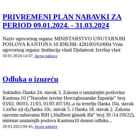
PRIVREMENI PLAN NABAVKI ZA
PERIOD 09.01.2024. - 31.03.2024
Naziv ugovornog organa: MINISTARSTVO UNUTARNJIH
POSLOVA KANTONA 10 IDB/JIB: 4281001910004 Vrsta
ugovornog organa: Institucija vlasti Djelatnost: Izvršna vlast
30.01.2024 14:07,
Javne nabave
Odluka o izuzeću
Sukladno članku 24. stavak 3. Zakona o unutarnjim poslovina
Kantona 10 ("Narodne novine Hercegbosanske županije" broj
03/02, 06/03, 11/03, 01/05 i07/18) ,a na temelju članka 10a. stavak
1.točke a)i d),članka 10c. stavak 5. i članka 18. stavak 2. Zakona
ojavnim nabavama BiH (,Službeni glasnik Bit" broj 39 /14 i59/22),
ministar unutarnjih poslova Kantona10 donosi odluku...
29.03.2023 09:45,
Javne nabave