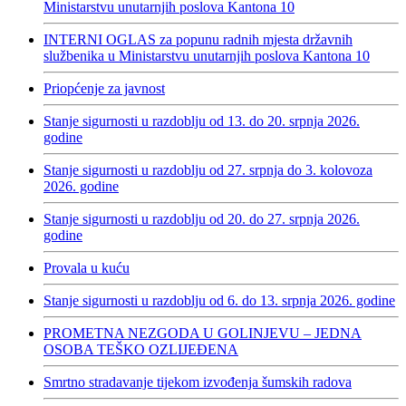
Ministarstvu unutarnjih poslova Kantona 10
INTERNI OGLAS za popunu radnih mjesta državnih
službenika u Ministarstvu unutarnjih poslova Kantona 10
Priopćenje za javnost
Stanje sigurnosti u razdoblju od 13. do 20. srpnja 2026.
godine
Stanje sigurnosti u razdoblju od 27. srpnja do 3. kolovoza
2026. godine
Stanje sigurnosti u razdoblju od 20. do 27. srpnja 2026.
godine
Provala u kuću
Stanje sigurnosti u razdoblju od 6. do 13. srpnja 2026. godine
PROMETNA NEZGODA U GOLINJEVU – JEDNA
OSOBA TEŠKO OZLIJEĐENA
Smrtno stradavanje tijekom izvođenja šumskih radova