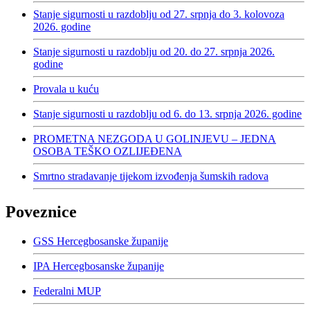
Stanje sigurnosti u razdoblju od 27. srpnja do 3. kolovoza
2026. godine
Stanje sigurnosti u razdoblju od 20. do 27. srpnja 2026.
godine
Provala u kuću
Stanje sigurnosti u razdoblju od 6. do 13. srpnja 2026. godine
PROMETNA NEZGODA U GOLINJEVU – JEDNA
OSOBA TEŠKO OZLIJEĐENA
Smrtno stradavanje tijekom izvođenja šumskih radova
Poveznice
GSS Hercegbosanske županije
IPA Hercegbosanske županije
Federalni MUP