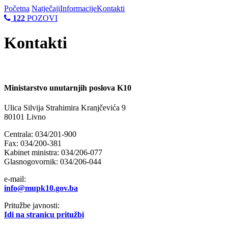
Početna
Natječaji
Informacije
Kontakti
122
POZOVI
Kontakti
Ministarstvo unutarnjih poslova K10
Ulica Silvija Strahimira Kranjčevića 9
80101 Livno
Centrala: 034/201-900
Fax: 034/200-381
Kabinet ministra: 034/206-077
Glasnogovornik: 034/206-044
e-mail:
info@mupk10.gov.ba
Pritužbe javnosti:
Idi na stranicu pritužbi