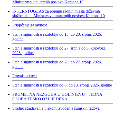
Ministarstvu unutarnjih poslova Kantona 10
INTERNI OGLAS za popunu radnih mjesta državnih
službenika u Ministarstvu unutarnjih poslova Kantona 10
Priopćenje za javnost
Stanje sigurnosti u razdoblju od 13. do 20. srpnja 2026.
godine
Stanje sigurnosti u razdoblju od 27. srpnja do 3. kolovoza
2026. godine
Stanje sigurnosti u razdoblju od 20. do 27. srpnja 2026.
godine
Provala u kuću
Stanje sigurnosti u razdoblju od 6. do 13. srpnja 2026. godine
PROMETNA NEZGODA U GOLINJEVU – JEDNA
OSOBA TEŠKO OZLIJEĐENA
Smrtno stradavanje tijekom izvođenja šumskih radova