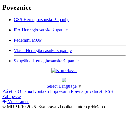
Poveznice
GSS Hercegbosanske županije
IPA Hercegbosanske županije
Federalni MUP
Vlada Hercegbosasnke županije
Skupština Hercegbosanske županije
Select Language
▼
Početna
O nama
Kontakti
Impressum
Pravila privatnosti
RSS
Zabilješke
Vrh stranice
© MUP K10 2025.
Sva prava vlasnika i autora pridržana.