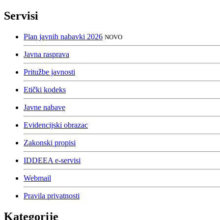
Servisi
Plan javnih nabavki 2026
NOVO
Javna rasprava
Pritužbe javnosti
Etički kodeks
Javne nabave
Evidencijski obrazac
Zakonski propisi
IDDEEA e-servisi
Webmail
Pravila privatnosti
Kategorije