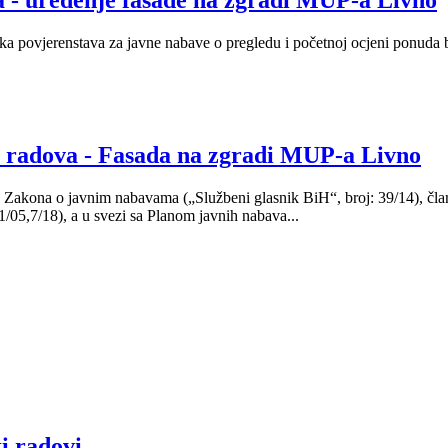
a povjerenstava za javne nabave o pregledu i početnoj ocjeni ponuda 
 radova - Fasada na zgradi MUP-a Livno
88. Zakona o javnim nabavama („Službeni glasnik BiH“, broj: 39/14), č
/05,7/18), a u svezi sa Planom javnih nabava...
i radovi