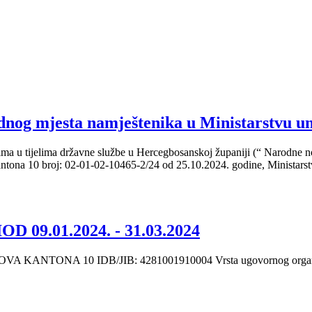
g mjesta namještenika u Ministarstvu un
ma u tijelima državne službe u Hercegbosanskoj županiji (“ Narodne nov
antona 10 broj: 02-01-02-10465-2/24 od 25.10.2024. godine, Ministarst
9.01.2024. - 31.03.2024
TONA 10 IDB/JIB: 4281001910004 Vrsta ugovornog organa: Instit