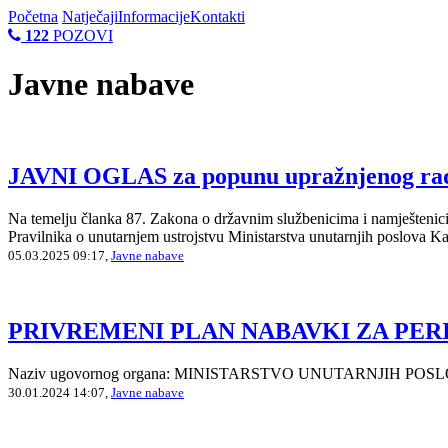
Početna
Natječaji
Informacije
Kontakti
122
POZOVI
Javne nabave
JAVNI OGLAS za popunu upražnjenog radno
Na temelju članka 87. Zakona o državnim službenicima i namještenici
Pravilnika o unutarnjem ustrojstvu Ministarstva unutarnjih poslova K
05.03.2025 09:17,
Javne nabave
PRIVREMENI PLAN NABAVKI ZA PERIOD 0
Naziv ugovornog organa: MINISTARSTVO UNUTARNJIH POSLOVA KAN
30.01.2024 14:07,
Javne nabave