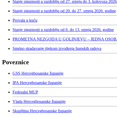
Stanje sigurnosti u razdoblju od 27. srpnja do 3. kolovoza 2026
Stanje sigurnosti u razdoblju od 20. do 27. srpnja 2026. godine
Provala u kuću
Stanje sigurnosti u razdoblju od 6. do 13. srpnja 2026. godine
PROMETNA NEZGODA U GOLINJEVU – JEDNA OSOB
Smrtno stradavanje tijekom izvođenja šumskih radova
Poveznice
GSS Hercegbosanske županije
IPA Hercegbosanske županije
Federalni MUP
Vlada Hercegbosasnke županije
Skupština Hercegbosanske županije