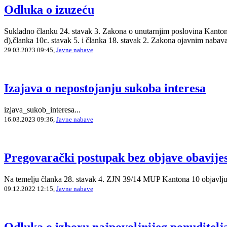
Odluka o izuzeću
Sukladno članku 24. stavak 3. Zakona o unutarnjim poslovina Kantona
d),članka 10c. stavak 5. i članka 18. stavak 2. Zakona ojavnim nabav
29.03.2023 09:45,
Javne nabave
Izajava o nepostojanju sukoba interesa
izjava_sukob_interesa...
16.03.2023 09:36,
Javne nabave
Pregovarački postupak bez objave obavijes
Na temelju članka 28. stavak 4. ZJN 39/14 MUP Kantona 10 objavljuj
09.12.2022 12:15,
Javne nabave
Odluka o izboru najpovoljnijeg ponuditelj