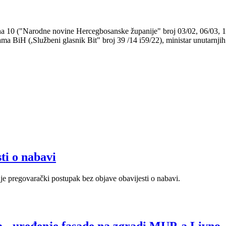
 10 ("Narodne novine Hercegbosanske županije" broj 03/02, 06/03, 11/0
ama BiH (,Službeni glasnik Bit" broj 39 /14 i59/22), ministar unutarnj
ti o nabavi
e pregovarački postupak bez objave obavijesti o nabavi.
a - uređenje fasade na zgradi MUP-a Livno