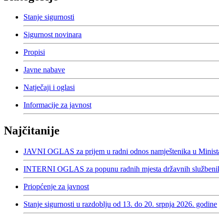
Stanje sigurnosti
Sigurnost novinara
Propisi
Javne nabave
Natječaji i oglasi
Informacije za javnost
Najčitanije
JAVNI OGLAS za prijem u radni odnos namještenika u Minista
INTERNI OGLAS za popunu radnih mjesta državnih službenika
Priopćenje za javnost
Stanje sigurnosti u razdoblju od 13. do 20. srpnja 2026. godine