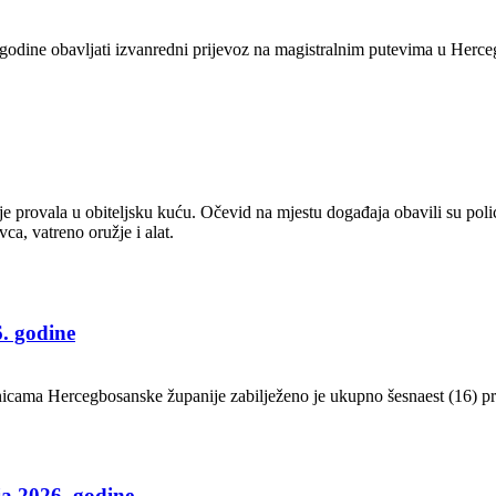
 godine obavljati izvanredni prijevoz na magistralnim putevima u Herce
 provala u obiteljsku kuću. Očevid na mjestu događaja obavili su polic
ca, vatreno oružje i alat.
6. godine
tnicama Hercegbosanske županije zabilježeno je ukupno šesnaest (16) 
ja 2026. godine