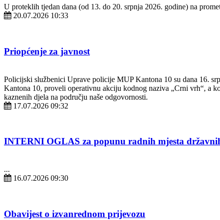
U proteklih tjedan dana (od 13. do 20. srpnja 2026. godine) na prom
20.07.2026 10:33
Priopćenje za javnost
Policijski službenici Uprave policije MUP Kantona 10 su dana 16. srpn
Kantona 10, proveli operativnu akciju kodnog naziva „Crni vrh“, a koj
kaznenih djela na području naše odgovornosti.
17.07.2026 09:32
INTERNI OGLAS za popunu radnih mjesta državnih s
...
16.07.2026 09:30
Obavijest o izvanrednom prijevozu