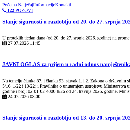
Početna
Natječaji
Informacije
Kontakti
122
POZOVI
Stanje sigurnosti u razdoblju od 20. do 27. srpnja 20
U proteklih tjedan dana (od 20. do 27. srpnja 2026. godine) na prom
27.07.2026 11:45
JAVNI OGLAS za prijem u radni odnos namještenika
Na temelju članka 87. i članka 93. stavak 1. i 2. Zakona o državnim 
5/16, 1/22 i 10/22) i Pravilnika o unutarnjem ustrojstvu Ministarstv
godine i broj: 02-01-02-4000-8/26 od 24. travnja 2026. godine, Minis
24.07.2026 08:00
Stanje sigurnosti u razdoblju od 13. do 20. srpnja 20