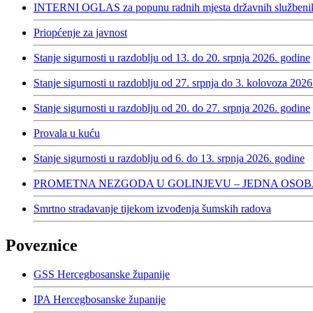
INTERNI OGLAS za popunu radnih mjesta državnih službenika
Priopćenje za javnost
Stanje sigurnosti u razdoblju od 13. do 20. srpnja 2026. godine
Stanje sigurnosti u razdoblju od 27. srpnja do 3. kolovoza 2026
Stanje sigurnosti u razdoblju od 20. do 27. srpnja 2026. godine
Provala u kuću
Stanje sigurnosti u razdoblju od 6. do 13. srpnja 2026. godine
PROMETNA NEZGODA U GOLINJEVU – JEDNA OSOB
Smrtno stradavanje tijekom izvođenja šumskih radova
Poveznice
GSS Hercegbosanske županije
IPA Hercegbosanske županije