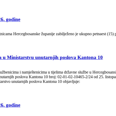
26. godine
etnicama Hercegbosanske županije zabilježeno je ukupno petnaest (15)
 u Ministarstvu unutarnjih poslova Kantona 10
službenicima i namještenicima u tijelima državne službe u Hercegbosan
a unutarnjih poslova Kantona 10 broj: 02-01-02-10465-2/24 od 25. listo
tarstvo unutarnjih poslova Kantona 10 objavljuje:
26. godine