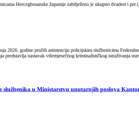
etnicama Hercegbosanske županije zabilježeno je ukupno dvadest i pet 
ja 2026. godine pružili astistenciju policijskim službenicima Federaln
a predstavlja nastavak višemjesečnog kriminalističkog istraživanja usm
lužbenika u Ministarstvu unutarnjih poslova Kanto