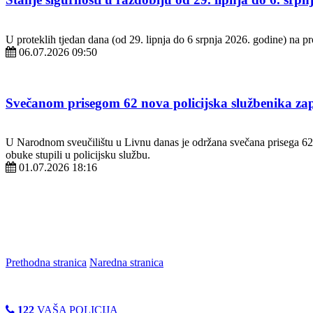
U proteklih tjedan dana (od 29. lipnja do 6 srpnja 2026. godine) na
06.07.2026 09:50
Svečanom prisegom 62 nova policijska službenika za
U Narodnom sveučilištu u Livnu danas je održana svečana prisega 62 
obuke stupili u policijsku službu.
01.07.2026 18:16
Prethodna stranica
Naredna stranica
122
VAŠA POLICIJA