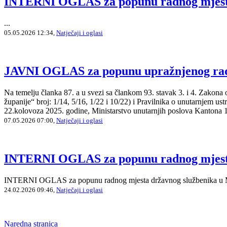
INTERNI OGLAS za popunu radnog mjesta 
...
05.05.2026 12:34,
Natječaji i oglasi
JAVNI OGLAS za popunu upražnjenog radno
Na temelju članka 87. a u svezi sa člankom 93. stavak 3. i 4. Zakon
županije“ broj: 1/14, 5/16, 1/22 i 10/22) i Pravilnika o unutarnjem u
22.kolovoza 2025. godine, Ministarstvo unutarnjih poslova Kantona 1
07.05.2026 07:00,
Natječaji i oglasi
INTERNI OGLAS za popunu radnog mjesta 
INTERNI OGLAS za popunu radnog mjesta državnog službenika u Mi
24.02.2026 09:46,
Natječaji i oglasi
Naredna stranica