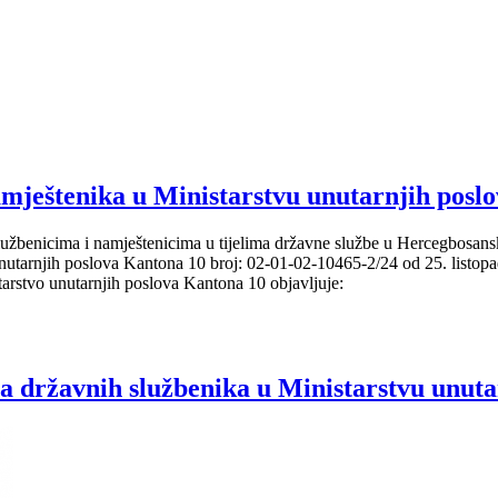
ještenika u Ministarstvu unutarnjih posl
službenicima i namještenicima u tijelima državne službe u Hercegbosan
a unutarnjih poslova Kantona 10 broj: 02-01-02-10465-2/24 od 25. listo
tarstvo unutarnjih poslova Kantona 10 objavljuje:
ržavnih službenika u Ministarstvu unuta