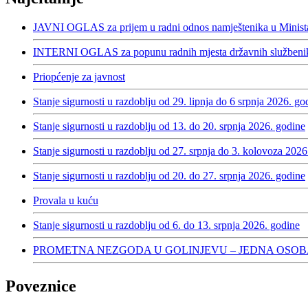
JAVNI OGLAS za prijem u radni odnos namještenika u Minista
INTERNI OGLAS za popunu radnih mjesta državnih službenika
Priopćenje za javnost
Stanje sigurnosti u razdoblju od 29. lipnja do 6 srpnja 2026. go
Stanje sigurnosti u razdoblju od 13. do 20. srpnja 2026. godine
Stanje sigurnosti u razdoblju od 27. srpnja do 3. kolovoza 2026
Stanje sigurnosti u razdoblju od 20. do 27. srpnja 2026. godine
Provala u kuću
Stanje sigurnosti u razdoblju od 6. do 13. srpnja 2026. godine
PROMETNA NEZGODA U GOLINJEVU – JEDNA OSOB
Poveznice