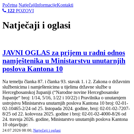
Početna
Natječaji
Informacije
Kontakti
122
POZOVI
Natječaji i oglasi
JAVNI OGLAS za prijem u radni odnos
namještenika u Ministarstvu unutarnjih
poslova Kantona 10
Na temelju članka 87. i članka 93. stavak 1. i 2. Zakona o državnim
službenicima i namještenicima u tijelima državne službe u
Hercegbosanskoj županiji (“Narodne novine Hercegbosanske
županije“ broj: 1/14, 5/16, 1/22 i 10/22) i Pravilnika o unutarnjem
ustrojstvu Ministarstva unutarnjih poslova Kantona 10 broj: 02-01-
02-10465-2/24 od 25. listopada 2024. godine, broj: 02-01-02-7207-
8/25 od 22. kolovoza 2025. godine i broj: 02-01-02-4000-8/26 od
24. travnja 2026. godine, Ministarstvo unutarnjih poslova Kantona
10 objavljuje:
24.07.2026 08:00,
Natječaji i oglasi