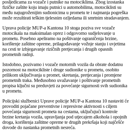
posljedicama za vozače i putnike na motociklima. Zbog izostanka
fizičke zaštite koju imaju putnici u automobilima, motociklisti su
među najugroženijim sudionicima u prometu te i najmanja pogreška
može rezultirati teškim tjelesnim ozljedama ili smrtnim stradavanjem.
Uprava policije MUP-a Kantona 10 stoga poziva sve vozače
motocikala na maksimalan oprez i odgovorno sudjelovanje u
prometu. Posebno apeliramo na poštivanje ograničenja brzine,
korištenje zaštitne opreme, prilagođavanje vožnje stanju i uvjetima
na cesti te izbjegavanje rizičnih pretjecanja i drugih opasnih
prometnih radnji.
Istodobno, pozivamo i vozače motornih vozila da obrate dodatnu
pozornost na motocikliste i druge sudionike u prometu, osobito
prilikom uključivanja u promet, skretanja, pretjecanja i promjene
prometnih traka. Međusobno uvažavanje i poštivanje prometnih
propisa ključni su preduvjeti za povećanje sigurnosti svih sudionika
u prometu.
Policijski službenici Uprave policije MUP-a Kantona 10 nastaviti će
provoditi pojačane preventivne i represivne aktivnosti s ciljem
povećanja sigurnosti prometa na cestama, uključujući kontrole
brzine kretanja vozila, upravljanja pod utjecajem alkohola i opojnih
droga, korištenja zaštitne opreme te drugih prekršaja koji najčešće
dovode do nastanka prometnih nesreća.