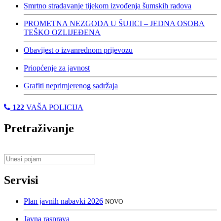
Smrtno stradavanje tijekom izvođenja šumskih radova
PROMETNA NEZGODA U ŠUJICI – JEDNA OSOBA
TEŠKO OZLIJEĐENA
Obavijest o izvanrednom prijevozu
Priopćenje za javnost
Grafiti neprimjerenog sadržaja
122
VAŠA POLICIJA
Pretraživanje
Servisi
Plan javnih nabavki 2026
NOVO
Javna rasprava