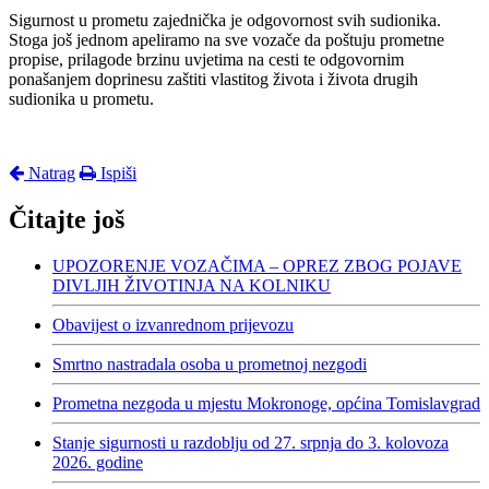
Sigurnost u prometu zajednička je odgovornost svih sudionika.
Stoga još jednom apeliramo na sve vozače da poštuju prometne
propise, prilagode brzinu uvjetima na cesti te odgovornim
ponašanjem doprinesu zaštiti vlastitog života i života drugih
sudionika u prometu.
Natrag
Ispiši
Čitajte još
UPOZORENJE VOZAČIMA – OPREZ ZBOG POJAVE
DIVLJIH ŽIVOTINJA NA KOLNIKU
Obavijest o izvanrednom prijevozu
Smrtno nastradala osoba u prometnoj nezgodi
Prometna nezgoda u mjestu Mokronoge, općina Tomislavgrad
Stanje sigurnosti u razdoblju od 27. srpnja do 3. kolovoza
2026. godine