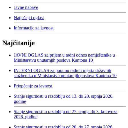
Javne nabave
Natječaji i oglasi
Informacije za javnost
Najčitanije
JAVNI OGLAS za prijem u radni odnos namještenika u
Ministarstvu unutarnjih poslova Kantona 10
INTERNI OGLAS za popunu radnih mjesta državnih
službenika u Ministarstvu unutarnjih poslova Kantona 10
Priopćenje za javnost
Stanje sigurnosti u razdoblju od 13. do 20. srpnja 2026.
godine
Stanje sigurnosti u razdoblju od 27. srpnja do 3. kolovoza
2026. godine
Stanje sigurnosti u razdoblju od 20. do 27. srpnja 2026.