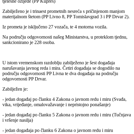
tjelesne ozljede (PP Kupres)
Zabilježeno je i trinaest prometnih nesreća s pričinjenom manjom
materijalnom štetom (PP Livno 8, PP Tomislavgrad 3 i PP Drvar 2).
Iz prometa je isključeno 27 vozača, te 4 motorna vozila.
Na području odgovornosti našeg Ministarstva, u proteklom tjednu,
sankcionirano je 228 osoba.
U istom vremenskom razdoblju zabilježeno je šest događaja
narušavanja javnog reda i mira. Četiri događaja se dogodilo na
području odgovornosti PP Livna te dva događaja na području
odgovornosti PP Drvar.
Zabilježen je:
- jedan događaj po članku 4 Zakona o javnom redu i miru (Svađa,
vika, vrijeđanje, omalovažavanje i
nepristojno ponašanje)
- jedan događaj po članku 5 Zakona o javnom redu i miru (Tučnjava
i vršenje nasilja)
- jedan događaja po članku 6 Zakona o javnom redu i miru