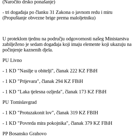
(Naročito drsko ponašanje)
- tri događaja po članku 31 Zakona o javnom redu i miru
(Propuštanje obvezne brige prema maloljetniku)
U proteklom tjednu na području odgovornosti našeg Ministarstva
zabilježeno je sedam događaja koji imaju elemente koji ukazuju na
počinjenje kaznenih djela.
PU Livno
- 1 KD "Nasilje u obitelji", članak 222 KZ FBiH
- 1 KD "Prijevara", članak 294 KZ FBiH
- 1 KD "Laka tjelesna ozljeda", članak 173 KZ FBiH
PU Tomislavgrad
- 1 KD "Protuzakonit lov", članak 319 KZ FBIH
- 1 KD "Povreda mira pokojnika", članak 379 KZ FBiH
PP Bosansko Grahovo