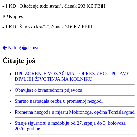
- 1 KD "Oštećenje tuđe stvari", članak 293 KZ FBiH
PP Kupres
- 1 KD "Šumska krađa", članak 316 KZ FBiH
Natrag
Ispiši
Čitajte još
UPOZORENJE VOZAČIMA – OPREZ ZBOG POJAVE
DIVLJIH ŽIVOTINJA NA KOLNIKU
Obavijest o izvanrednom prijevozu
Smrtno nastradala osoba u prometnoj nezgodi
Prometna nezgoda u mjestu Mokronoge, općina Tomislavgrad
Stanje sigurnosti u razdoblju od 27. srpnja do 3. kolovoza
2026. godine