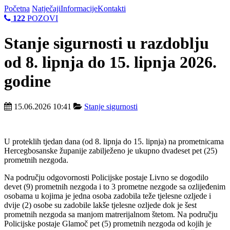
Početna
Natječaji
Informacije
Kontakti
122
POZOVI
Stanje sigurnosti u razdoblju
od 8. lipnja do 15. lipnja 2026.
godine
15.06.2026 10:41
Stanje sigurnosti
U proteklih tjedan dana (od 8. lipnja do 15. lipnja) na prometnicama
Hercegbosanske županije zabilježeno je ukupno dvadeset pet (25)
prometnih nezgoda.
Na području odgovornosti Policijske postaje Livno se dogodilo
devet (9) prometnih nezgoda i to 3 prometne nezgode sa ozlijeđenim
osobama u kojima je jedna osoba zadobila teže tjelesne ozljede i
dvije (2) osobe su zadobile lakše tjelesne ozljede dok je šest
prometnih nezgoda sa manjom matrerijalnom štetom. Na području
Policijske postaje Glamoč pet (5) prometnih nezgoda od kojih je