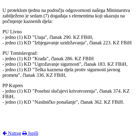
U proteklom tjednu na području odgovornosti našega Ministarstva
zabilježeno je sedam (7) događaja s elementima koji ukazuju na
počinjenje kaznenih djela:
PU Livno
- jedno (1) KD "Utaja", članak 290. KZ FBiH,
- jedno (1) KD "Izbjegavanje uztdržavanja", članak 223. KZ FBiH
PU Tomislavgrad:
- jedno (1) KD "Krađa", članak 286. KZ FBIH
- jedno (1) KD "Ugrožavanje sigurnosti", članak 183. KZ FBiH,
- jedno (1) KD "Teška kaznena djela protiv sigurnosti javnog
prometa", članak 336. KZ FBiH,
PP Kupres
- jedno (1) KD "Posebni slučajevi krivotvorenja", članak 374. KZ
FBiH,
- jedno (1) KD "Nasilničko ponašanje", članak 362. KZ FBiH.
Natrag
Ispiši