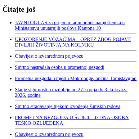
Čitajte još
JAVNI OGLAS za prijem u radni odnos namještenika u
Ministarstvu unutarnjih poslova Kantona 10
UPOZORENJE VOZAČIMA – OPREZ ZBOG POJAVE
DIVLJIH ŽIVOTINJA NA KOLNIKU
Obavijest o izvanrednom prijevozu
Smrtno nastradala osoba u prometnoj nezgodi
Prometna nezgoda u mjestu Mokronoge, općina Tomislavgrad
Stanje sigurnosti u razdoblju od 27. srpnja do 3. kolovoza
2026. godine
Smrtno stradavanje tijekom izvođenja šumskih radova
PROMETNA NEZGODA U ŠUJICI – JEDNA OSOBA
TEŠKO OZLIJEĐENA
Obavijest o izvanrednom prijevozu