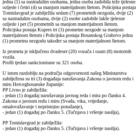
jedna (1) sa nastradalim osobama, jedna osoba zadobila teže tjelesne
ozljede i četiri (4) sa manjom materijalnom štetom. Policijska postaja
Tomislavgrad je zabilježila sedam (7) prometnih nezgoda, dvije (2)
sa nastradalim osobama, dvije (2) osobe zadobile lakše tjelesne
ozljede i pet (5) prometnih sa manjom materijalnom štetom.
Policijska postaja Kupres tri (3) prometne nezgode sa manjom
materijalnom štetom i Policijska postaja Bosanskog Grahovo jedna
(1) prometnu nezgodu također sa manjom materijalnom štetom.
Iz prometa je isključeno dvadeset (20) vozača i osam (8) motornih
vozila.
Prošli tjedan sankcionirane su 321 osoba.
U istom razdoblju na području odgovornosti našeg Ministarstva
zabilježena su tri (3) događaja narušavanja Zakona o javnom redu i
miru Hercegbosanske županije:
PP Livno je zabilježila:
- jedan (1) događaj narušavanja javnog reda i mira po članku 4.
Zakona o javnom redu i miru (Svađa, vika, vrijeđanje,
omalovažavanje i nepristojno ponašanje),
- jedan (1) događaj po članku 5. (Tučnjava i vršenje nasilja),
PP Tomislavgrad je zabilježila:
- jedan (1) događaj po članku 5. (Tučnjava i vršenje nasilja).