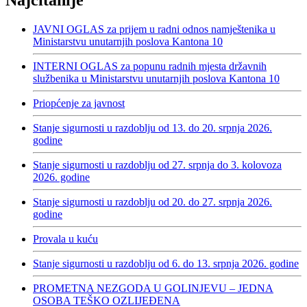
Najčitanije
JAVNI OGLAS za prijem u radni odnos namještenika u
Ministarstvu unutarnjih poslova Kantona 10
INTERNI OGLAS za popunu radnih mjesta državnih
službenika u Ministarstvu unutarnjih poslova Kantona 10
Priopćenje za javnost
Stanje sigurnosti u razdoblju od 13. do 20. srpnja 2026.
godine
Stanje sigurnosti u razdoblju od 27. srpnja do 3. kolovoza
2026. godine
Stanje sigurnosti u razdoblju od 20. do 27. srpnja 2026.
godine
Provala u kuću
Stanje sigurnosti u razdoblju od 6. do 13. srpnja 2026. godine
PROMETNA NEZGODA U GOLINJEVU – JEDNA
OSOBA TEŠKO OZLIJEĐENA