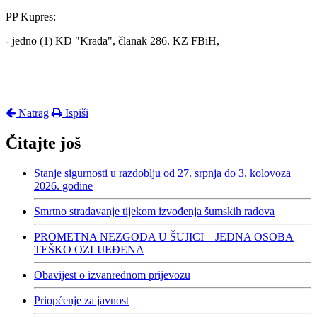
PP Kupres:
- jedno (1) KD "Krađa", članak 286. KZ FBiH,
Natrag
Ispiši
Čitajte još
Stanje sigurnosti u razdoblju od 27. srpnja do 3. kolovoza
2026. godine
Smrtno stradavanje tijekom izvođenja šumskih radova
PROMETNA NEZGODA U ŠUJICI – JEDNA OSOBA
TEŠKO OZLIJEĐENA
Obavijest o izvanrednom prijevozu
Priopćenje za javnost