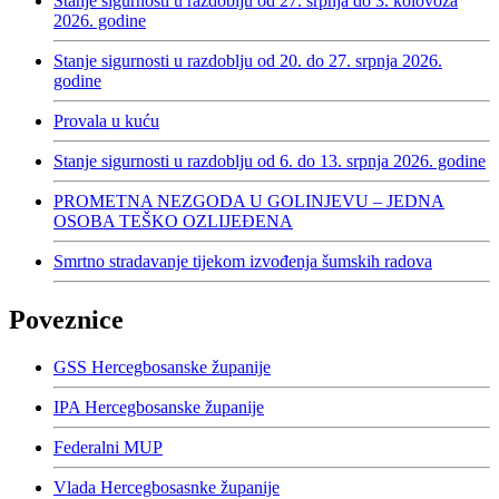
Stanje sigurnosti u razdoblju od 27. srpnja do 3. kolovoza
2026. godine
Stanje sigurnosti u razdoblju od 20. do 27. srpnja 2026.
godine
Provala u kuću
Stanje sigurnosti u razdoblju od 6. do 13. srpnja 2026. godine
PROMETNA NEZGODA U GOLINJEVU – JEDNA
OSOBA TEŠKO OZLIJEĐENA
Smrtno stradavanje tijekom izvođenja šumskih radova
Poveznice
GSS Hercegbosanske županije
IPA Hercegbosanske županije
Federalni MUP
Vlada Hercegbosasnke županije