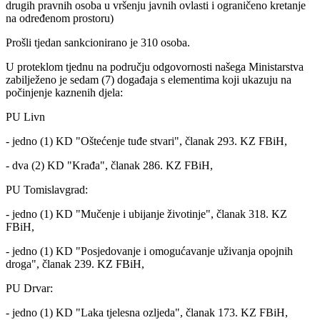
drugih pravnih osoba u vršenju javnih ovlasti i ograničeno kretanje
na određenom prostoru)
Prošli tjedan sankcionirano je 310 osoba.
U proteklom tjednu na području odgovornosti našega Ministarstva
zabilježeno je sedam (7) događaja s elementima koji ukazuju na
počinjenje kaznenih djela:
PU Livn
- jedno (1) KD "Oštećenje tuđe stvari", članak 293. KZ FBiH,
- dva (2) KD "Krađa", članak 286. KZ FBiH,
PU Tomislavgrad:
- jedno (1) KD "Mučenje i ubijanje životinje", članak 318. KZ
FBiH,
- jedno (1) KD "Posjedovanje i omogućavanje uživanja opojnih
droga", članak 239. KZ FBiH,
PU Drvar:
- jedno (1) KD "Laka tjelesna ozljeda", članak 173. KZ FBiH,