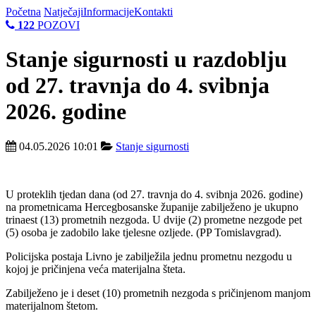
Početna
Natječaji
Informacije
Kontakti
122
POZOVI
Stanje sigurnosti u razdoblju
od 27. travnja do 4. svibnja
2026. godine
04.05.2026 10:01
Stanje sigurnosti
U proteklih tjedan dana (od 27. travnja do 4. svibnja 2026. godine)
na prometnicama Hercegbosanske županije zabilježeno je ukupno
trinaest (13) prometnih nezgoda. U dvije (2) prometne nezgode pet
(5) osoba je zadobilo lake tjelesne ozljede. (PP Tomislavgrad).
Policijska postaja Livno je zabilježila jednu prometnu nezgodu u
kojoj je pričinjena veća materijalna šteta.
Zabilježeno je i deset (10) prometnih nezgoda s pričinjenom manjom
materijalnom štetom.