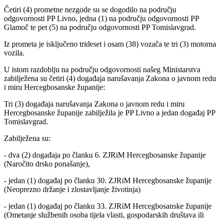
Četiri (4) prometne nezgode su se dogodilo na području
odgovornosti PP Livno, jedna (1) na području odgovornosti PP
Glamoč te pet (5) na području odgovornosti PP Tomislavgrad.
Iz prometa je isključeno trideset i osam (38) vozača te tri (3) motorna
vozila.
U istom razdoblju na području odgovornosti našeg Ministarstva
zabilježena su četiri (4) događaja narušavanja Zakona o javnom redu
i miru Hercegbosanske županije:
Tri (3) događaja narušavanja Zakona o javnom redu i miru
Hercegbosanske županije zabilježila je PP Livno a jedan događaj PP
Tomislavgrad.
Zabilježena su:
- dva (2) događaja po članku 6. ZJRiM Hercegbosanske županije
(Naročito drsko ponašanje),
- jedan (1) događaj po članku 30. ZJRiM Hercegbosanske županije
(Neoprezno držanje i zlostavljanje životinja)
- jedan (1) događaj po članku 33. ZJRiM Hercegbosanske županije
(Ometanje službenih osoba tijela vlasti, gospodarskih društava ili