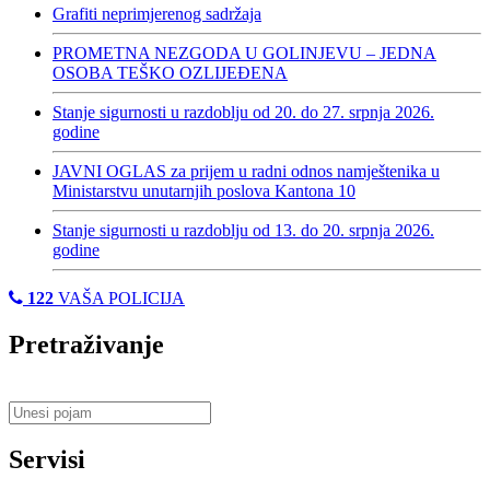
Grafiti neprimjerenog sadržaja
PROMETNA NEZGODA U GOLINJEVU – JEDNA
OSOBA TEŠKO OZLIJEĐENA
Stanje sigurnosti u razdoblju od 20. do 27. srpnja 2026.
godine
JAVNI OGLAS za prijem u radni odnos namještenika u
Ministarstvu unutarnjih poslova Kantona 10
Stanje sigurnosti u razdoblju od 13. do 20. srpnja 2026.
godine
122
VAŠA POLICIJA
Pretraživanje
Servisi