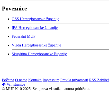
Poveznice
GSS Hercegbosanske županije
IPA Hercegbosanske županije
Federalni MUP
Vlada Hercegbosasnke županije
Skupština Hercegbosanske županije
Početna
O nama
Kontakti
Impressum
Pravila privatnosti
RSS Zabilje
Vrh stranice
© MUP K10 2025.
Sva prava vlasnika i autora pridržana.