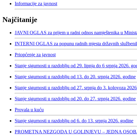
Informacije za javnost
Najčitanije
JAVNI OGLAS za prijem u radni odnos namještenika u Minista
INTERNI OGLAS za popunu radnih mjesta državnih službenika
Priopćenje za javnost
Stanje sigurnosti u razdoblju od 29. lipnja do 6 srpnja 2026. go
Stanje sigurnosti u razdoblju od 13. do 20. srpnja 2026. godine
Stanje sigurnosti u razdoblju od 27. srpnja do 3. kolovoza 2026
Stanje sigurnosti u razdoblju od 20. do 27. srpnja 2026. godine
Provala u kuću
Stanje sigurnosti u razdoblju od 6. do 13. srpnja 2026. godine
PROMETNA NEZGODA U GOLINJEVU – JEDNA OSOB