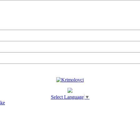
Select Language
▼
ške