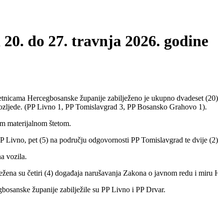
 20. do 27. travnja 2026. godine
metnicama Hercegbosanske županije zabilježeno je ukupno dvadeset (20
sne ozljede. (PP Livno 1, PP Tomislavgrad 3, PP Bosansko Grahovo 1).
om materijalnom štetom.
 Livno, pet (5) na području odgovornosti PP Tomislavgrad te dvije (
a vozila.
ježena su četiri (4) događaja narušavanja Zakona o javnom redu i miru
osanske županije zabilježile su PP Livno i PP Drvar.