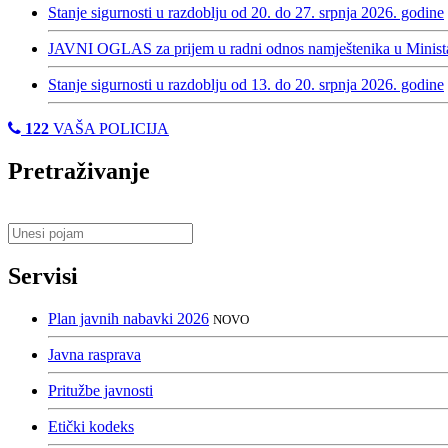
Stanje sigurnosti u razdoblju od 20. do 27. srpnja 2026. godine
JAVNI OGLAS za prijem u radni odnos namještenika u Minista
Stanje sigurnosti u razdoblju od 13. do 20. srpnja 2026. godine
122
VAŠA POLICIJA
Pretraživanje
Servisi
Plan javnih nabavki 2026
NOVO
Javna rasprava
Pritužbe javnosti
Etički kodeks