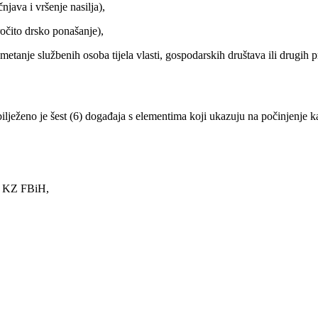
ava i vršenje nasilja),
čito drsko ponašanje),
nje službenih osoba tijela vlasti, gospodarskih društava ili drugih pr
lježeno je šest (6) događaja s elementima koji ukazuju na počinjenje k
5. KZ FBiH,