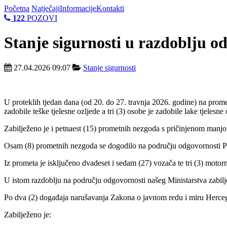
Početna
Natječaji
Informacije
Kontakti
122
POZOVI
Stanje sigurnosti u razdoblju od
27.04.2026 09:07
Stanje sigurnosti
U proteklih tjedan dana (od 20. do 27. travnja 2026. godine) na pro
zadobile teške tjelesne ozljede a tri (3) osobe je zadobile lake tjele
Zabilježeno je i petnaest (15) prometnih nezgoda s pričinjenom manj
Osam (8) prometnih nezgoda se dogodilo na području odgovornosti PP
Iz prometa je isključeno dvadeset i sedam (27) vozača te tri (3) motorn
U istom razdoblju na području odgovornosti našeg Ministarstva zabil
Po dva (2) događaja narušavanja Zakona o javnom redu i miru Hercegb
Zabilježeno je: