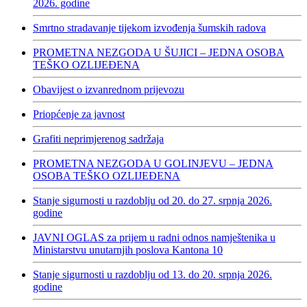
2026. godine
Smrtno stradavanje tijekom izvođenja šumskih radova
PROMETNA NEZGODA U ŠUJICI – JEDNA OSOBA
TEŠKO OZLIJEĐENA
Obavijest o izvanrednom prijevozu
Priopćenje za javnost
Grafiti neprimjerenog sadržaja
PROMETNA NEZGODA U GOLINJEVU – JEDNA
OSOBA TEŠKO OZLIJEĐENA
Stanje sigurnosti u razdoblju od 20. do 27. srpnja 2026.
godine
JAVNI OGLAS za prijem u radni odnos namještenika u
Ministarstvu unutarnjih poslova Kantona 10
Stanje sigurnosti u razdoblju od 13. do 20. srpnja 2026.
godine