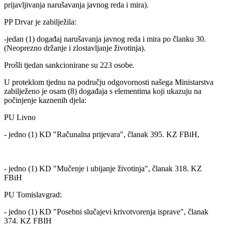
prijavljivanja narušavanja javnog reda i mira).
PP Drvar je zabilježila:
-jedan (1) događaj narušavanja javnog reda i mira po članku 30.
(Neoprezno držanje i zlostavljanje životinja).
Prošli tjedan sankcionirane su 223 osobe.
U proteklom tjednu na području odgovornosti našega Ministarstva
zabilježeno je osam (8) događaja s elementima koji ukazuju na
počinjenje kaznenih djela:
PU Livno
- jedno (1) KD "Računalna prijevara", članak 395. KZ FBiH,
- jedno (1) KD "Mučenje i ubijanje životinja", članak 318. KZ
FBiH
PU Tomislavgrad:
- jedno (1) KD "Posebni slučajevi krivotvorenja isprave", članak
374. KZ FBIH