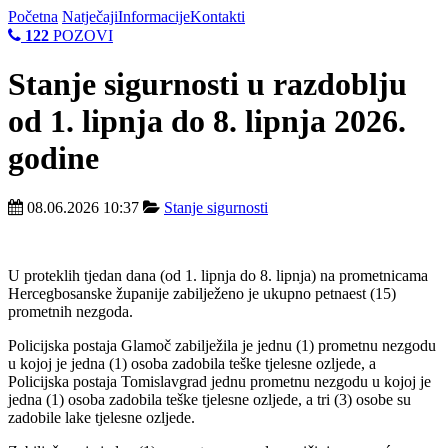
Početna
Natječaji
Informacije
Kontakti
122
POZOVI
Stanje sigurnosti u razdoblju
od 1. lipnja do 8. lipnja 2026.
godine
08.06.2026 10:37
Stanje sigurnosti
U proteklih tjedan dana (od 1. lipnja do 8. lipnja) na prometnicama
Hercegbosanske županije zabilježeno je ukupno petnaest (15)
prometnih nezgoda.
Policijska postaja Glamoč zabilježila je jednu (1) prometnu nezgodu
u kojoj je jedna (1) osoba zadobila teške tjelesne ozljede, a
Policijska postaja Tomislavgrad jednu prometnu nezgodu u kojoj je
jedna (1) osoba zadobila teške tjelesne ozljede, a tri (3) osobe su
zadobile lake tjelesne ozljede.