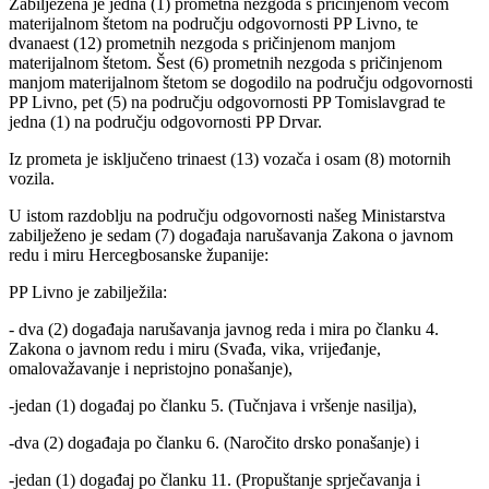
Zabilježena je jedna (1) prometna nezgoda s pričinjenom većom
materijalnom štetom na području odgovornosti PP Livno, te
dvanaest (12) prometnih nezgoda s pričinjenom manjom
materijalnom štetom. Šest (6) prometnih nezgoda s pričinjenom
manjom materijalnom štetom se dogodilo na području odgovornosti
PP Livno, pet (5) na području odgovornosti PP Tomislavgrad te
jedna (1) na području odgovornosti PP Drvar.
Iz prometa je isključeno trinaest (13) vozača i osam (8) motornih
vozila.
U istom razdoblju na području odgovornosti našeg Ministarstva
zabilježeno je sedam (7) događaja narušavanja Zakona o javnom
redu i miru Hercegbosanske županije:
PP Livno je zabilježila:
- dva (2) događaja narušavanja javnog reda i mira po članku 4.
Zakona o javnom redu i miru (Svađa, vika, vrijeđanje,
omalovažavanje i nepristojno ponašanje),
-jedan (1) događaj po članku 5. (Tučnjava i vršenje nasilja),
-dva (2) događaja po članku 6. (Naročito drsko ponašanje) i
-jedan (1) događaj po članku 11. (Propuštanje sprječavanja i