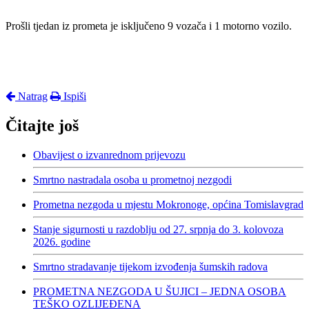
Prošli tjedan iz prometa je isključeno 9 vozača i 1 motorno vozilo.
Natrag
Ispiši
Čitajte još
Obavijest o izvanrednom prijevozu
Smrtno nastradala osoba u prometnoj nezgodi
Prometna nezgoda u mjestu Mokronoge, općina Tomislavgrad
Stanje sigurnosti u razdoblju od 27. srpnja do 3. kolovoza
2026. godine
Smrtno stradavanje tijekom izvođenja šumskih radova
PROMETNA NEZGODA U ŠUJICI – JEDNA OSOBA
TEŠKO OZLIJEĐENA