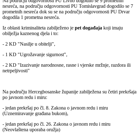
Na području odgovornosti PU Livno dogodilo se 9 prometnih
nesreća, na području odgovornosti PU Tomislavgrad dogodilo se 7
prometnih nesreća dok su se na području odgovornosti PU Drvar
dogodila 1 prometna nesreća.
Iz oblasti kriminaliteta zabilježeno je
pet događaja
koji imaju
obilježja kaznenog djela i to:
- 2 KD "Nasilje u obitelji",
- 1 KD "Ugrožavanje sigurnost",
- 2 KD "Izazivanje narodnosne, rasne i vjerske mržnje, razdora ili
netrpeljivosti"
Na području Hercegbosanske županije zabilježena su četiri prekršaja
po javnom redu i miru:
- jedan prekršaj po čl. 8. Zakona o javnom redu i miru
(Uznemiravanje građana bukom),
- jedan prekršaj po čl. 26. Zakona o javnom redu i miru
(Neovlaštena uporaba oružja)