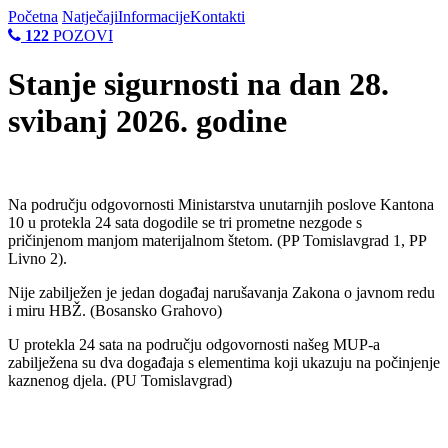
Početna
Natječaji
Informacije
Kontakti
122
POZOVI
Stanje sigurnosti na dan 28.
svibanj 2026. godine
Na području odgovornosti Ministarstva unutarnjih poslove Kantona
10 u protekla 24 sata dogodile se tri prometne nezgode s
pričinjenom manjom materijalnom štetom. (PP Tomislavgrad 1, PP
Livno 2).
Nije zabilježen je jedan događaj narušavanja Zakona o javnom redu
i miru HBŽ. (Bosansko Grahovo)
U protekla 24 sata na području odgovornosti našeg MUP-a
zabilježena su dva događaja s elementima koji ukazuju na počinjenje
kaznenog djela. (PU Tomislavgrad)