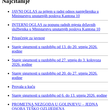
Najčitanije
JAVNI OGLAS za prijem u radni odnos namještenika u
Ministarstvu unutarnjih poslova Kantona 10
INTERNI OGLAS za popunu radnih mjesta državnih
službenika u Ministarstvu unutarnjih poslova Kantona 10
Priopćenje za javnost
Stanje sigurnosti u razdoblju od 13. do 20. srpnja 2026.
godine
Stanje sigurnosti u razdoblju od 27. srpnja do 3. kolovoza
2026. godine
Stanje sigurnosti u razdoblju od 20. do 27. srpnja 2026.
godine
Provala u kuću
Stanje sigurnosti u razdoblju od 6. do 13. srpnja 2026. godine
PROMETNA NEZGODA U GOLINJEVU – JEDNA
OSOBA TEŠKO OZLIJEĐENA