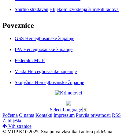
Smrtno stradavanje tijekom izvođenja šumskih radova
Poveznice
GSS Hercegbosanske županije
IPA Hercegbosanske županije
Federalni MUP
Vlada Hercegbosasnke županije
Skupština Hercegbosanske županije
Select Language
▼
Početna
O nama
Kontakti
Impressum
Pravila privatnosti
RSS
Zabilješke
Vrh stranice
© MUP K10 2025.
Sva prava vlasnika i autora pridržana.