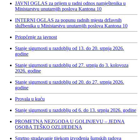
JAVNI OGLAS za prijem u radni odnos namještenika u
Ministarstvu unutarnjih poslova Kantona 10
INTERNI OGLAS za popunu radnih mjesta državnih
službenika u Ministarstvu unutarnjih poslova Kantona 10
Priopćenje za javnost
Stanje sigurnosti u razdoblju od 13. do 20. srpnja 2026.
godine
Stanje sigurnosti u razdoblju od 27. srpnja do 3. kolovoza
2026. godine
Stanje sigurnosti u razdoblju od 20. do 27. srpnja 2026.
godine
Provala u kuću
Stanje sigurnosti u razdoblju od 6. do 13. srpnja 2026. godine
PROMETNA NEZGODA U GOLINJEVU – JEDNA
OSOBA TEŠKO OZLIJEĐENA
Smrtno stradavanje tijekom izvođenja šumskih radova