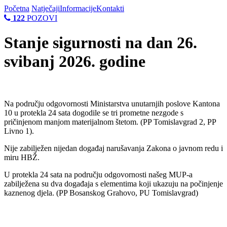
Početna
Natječaji
Informacije
Kontakti
122
POZOVI
Stanje sigurnosti na dan 26.
svibanj 2026. godine
Na području odgovornosti Ministarstva unutarnjih poslove Kantona
10 u protekla 24 sata dogodile se tri prometne nezgode s
pričinjenom manjom materijalnom štetom. (PP Tomislavgrad 2, PP
Livno 1).
Nije zabilježen nijedan događaj narušavanja Zakona o javnom redu i
miru HBŽ.
U protekla 24 sata na području odgovornosti našeg MUP-a
zabilježena su dva događaja s elementima koji ukazuju na počinjenje
kaznenog djela. (PP Bosanskog Grahovo, PU Tomislavgrad)