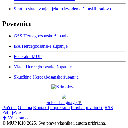
Smrtno stradavanje tijekom izvođenja šumskih radova
Poveznice
GSS Hercegbosanske županije
IPA Hercegbosanske županije
Federalni MUP
Vlada Hercegbosasnke županije
Skupština Hercegbosanske županije
Select Language
▼
Početna
O nama
Kontakti
Impressum
Pravila privatnosti
RSS
Zabilješke
Vrh stranice
© MUP K10 2025.
Sva prava vlasnika i autora pridržana.