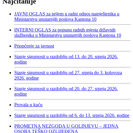
Najčitanije
JAVNI OGLAS za prijem u radni odnos namještenika u
Ministarstvu unutarnjih poslova Kantona 10
INTERNI OGLAS za popunu radnih mjesta državnih
službenika u Ministarstvu unutarnjih poslova Kantona 10
Priopćenje za javnost
Stanje sigurnosti u razdoblju od 13. do 20. srpnja 2026.
godine
Stanje sigurnosti u razdoblju od 27. srpnja do 3. kolovoza
2026. godine
Stanje sigurnosti u razdoblju od 20. do 27. srpnja 2026.
godine
Provala u kuću
Stanje sigurnosti u razdoblju od 6. do 13. srpnja 2026. godine
PROMETNA NEZGODA U GOLINJEVU – JEDNA
OSOBA TEŠKO OZLIJEĐENA