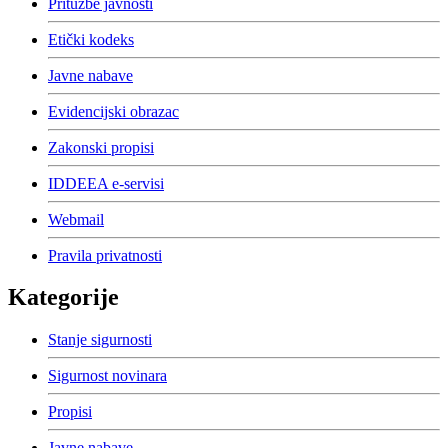
Pritužbe javnosti
Etički kodeks
Javne nabave
Evidencijski obrazac
Zakonski propisi
IDDEEA e-servisi
Webmail
Pravila privatnosti
Kategorije
Stanje sigurnosti
Sigurnost novinara
Propisi
Javne nabave