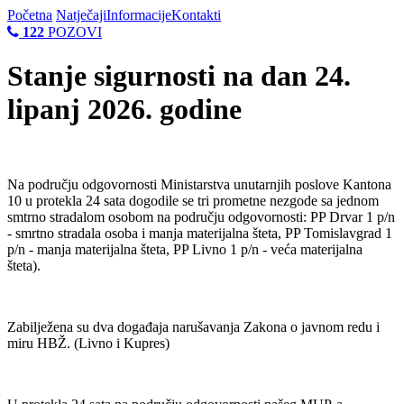
Početna
Natječaji
Informacije
Kontakti
122
POZOVI
Stanje sigurnosti na dan 24.
lipanj 2026. godine
Na području odgovornosti Ministarstva unutarnjih poslove Kantona
10 u protekla 24 sata dogodile se tri prometne nezgode sa jednom
smtrno stradalom osobom na području odgovornosti: PP Drvar 1 p/n
- smrtno stradala osoba i manja materijalna šteta, PP Tomislavgrad 1
p/n - manja materijalna šteta, PP Livno 1 p/n - veća materijalna
šteta).
Zabilježena su dva događaja narušavanja Zakona o javnom redu i
miru HBŽ. (Livno i Kupres)