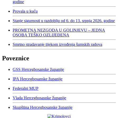
godine
Provala u kuću
Stanje sigurnosti u razdoblju od 6. do 13. srpnja 2026. godine
PROMETNA NEZGODA U GOLINJEVU – JEDNA
OSOBA TEŠKO OZLIJEĐENA
Smrtno stradavanje tijekom izvođenja šumskih radova
Poveznice
GSS Hercegbosanske županije
IPA Hercegbosanske županije
Federalni MUP
Vlada Hercegbosasnke županije
Skupština Hercegbosanske županije