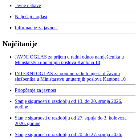
Javne nabave
Natječaji i oglasi
Informacije za javnost
Najčitanije
JAVNI OGLAS za prijem u radni odnos namještenika u
Ministarstvu unutarnjih poslova Kantona 10
INTERNI OGLAS za popunu radnih mjesta državnih
službenika u Ministarstvu unutarnjih poslova Kantona 10
Priopćenje za javnost
Stanje sigurnosti u razdoblju od 13. do 20. srpnja 2026.
godine
Stanje sigurnosti u razdoblju od 27. srpnja do 3. kolovoza
2026. godine
Stanje sigurnosti u razdoblju od 20. do 27. srpnja 2026.