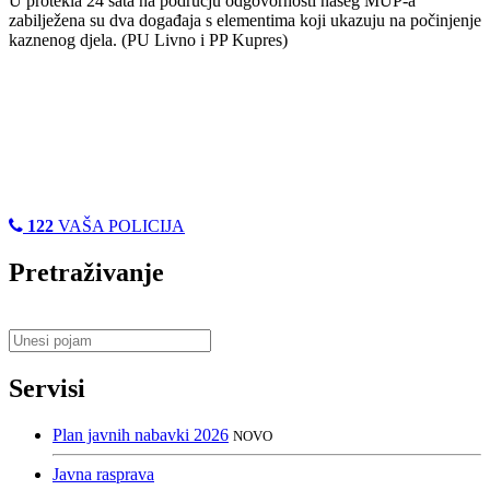
U protekla 24 sata na području odgovornosti našeg MUP-a
zabilježena su dva događaja s elementima koji ukazuju na počinjenje
kaznenog djela. (PU Livno i PP Kupres)
122
VAŠA POLICIJA
Pretraživanje
Servisi
Plan javnih nabavki 2026
NOVO
Javna rasprava