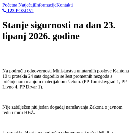
Početna
Natječaji
Informacije
Kontakti
122
POZOVI
Stanje sigurnosti na dan 23.
lipanj 2026. godine
Na području odgovornosti Ministarstva unutarnjih poslove Kantona
10 u protekla 24 sata dogodilo se šest prometnih nezgoda s
pričinjenom manjom materijalnom štetom. (PP Tomislavgrad 1, PP
Livno 4, PP Drvar 1).
Nije zabilježen niti jedan događaj narušavanja Zakona o javnom
redu i miru HBŽ.
U protekla 24 sata na području odgovornosti našeg MUP-a