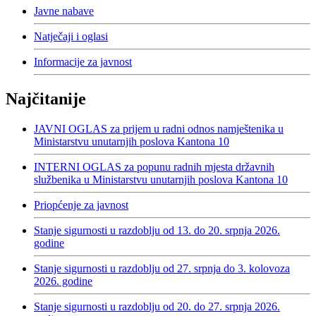
Javne nabave
Natječaji i oglasi
Informacije za javnost
Najčitanije
JAVNI OGLAS za prijem u radni odnos namještenika u
Ministarstvu unutarnjih poslova Kantona 10
INTERNI OGLAS za popunu radnih mjesta državnih
službenika u Ministarstvu unutarnjih poslova Kantona 10
Priopćenje za javnost
Stanje sigurnosti u razdoblju od 13. do 20. srpnja 2026.
godine
Stanje sigurnosti u razdoblju od 27. srpnja do 3. kolovoza
2026. godine
Stanje sigurnosti u razdoblju od 20. do 27. srpnja 2026.