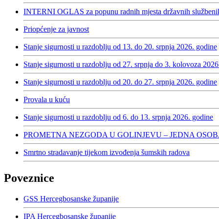
INTERNI OGLAS za popunu radnih mjesta državnih službenika
Priopćenje za javnost
Stanje sigurnosti u razdoblju od 13. do 20. srpnja 2026. godine
Stanje sigurnosti u razdoblju od 27. srpnja do 3. kolovoza 2026
Stanje sigurnosti u razdoblju od 20. do 27. srpnja 2026. godine
Provala u kuću
Stanje sigurnosti u razdoblju od 6. do 13. srpnja 2026. godine
PROMETNA NEZGODA U GOLINJEVU – JEDNA OSOB
Smrtno stradavanje tijekom izvođenja šumskih radova
Poveznice
GSS Hercegbosanske županije
IPA Hercegbosanske županije