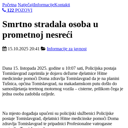
Početna
Natječaji
Informacije
Kontakti
122
POZOVI
Smrtno stradala osoba u
prometnoj nesreći
15.10.2025 20:41
Informacije za javnost
Dana 15. listopada 2025. godine u 10:07 sati, Policijska postaja
Tomislavgrad zaprimila je dojavu dežurne djelatnice Hitne
medicinske pomoći Doma zdravlja Tomislavgrad da je na planini
Tušnica, općina Tomislavgrad, na makadamskom putu došlo do
samoslijetanja teretnog motornog vozila – cisterne, prilikom čega je
jedna osoba zadobila ozljede.
Na mjesto događaja upućeni su policijski službenici Policijske
postaje Tomislavgrad, djelatnici Hitne medicinske pomoći Doma
zdravlja Tomislavgrad te pripadnici Profesionalne vatrogasne