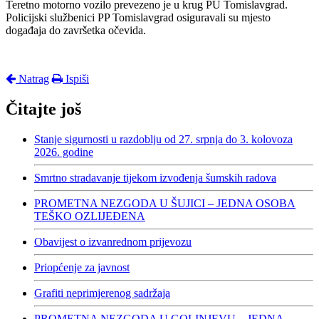
Teretno motorno vozilo prevezeno je u krug PU Tomislavgrad.
Policijski službenici PP Tomislavgrad osiguravali su mjesto
događaja do završetka očevida.
Natrag
Ispiši
Čitajte još
Stanje sigurnosti u razdoblju od 27. srpnja do 3. kolovoza
2026. godine
Smrtno stradavanje tijekom izvođenja šumskih radova
PROMETNA NEZGODA U ŠUJICI – JEDNA OSOBA
TEŠKO OZLIJEĐENA
Obavijest o izvanrednom prijevozu
Priopćenje za javnost
Grafiti neprimjerenog sadržaja
PROMETNA NEZGODA U GOLINJEVU – JEDNA