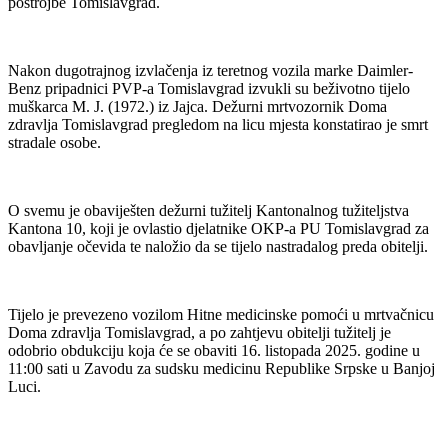
postrojbe Tomislavgrad.
Nakon dugotrajnog izvlačenja iz teretnog vozila marke Daimler-
Benz pripadnici PVP-a Tomislavgrad izvukli su beživotno tijelo
muškarca M. J. (1972.) iz Jajca. Dežurni mrtvozornik Doma
zdravlja Tomislavgrad pregledom na licu mjesta konstatirao je smrt
stradale osobe.
O svemu je obaviješten dežurni tužitelj Kantonalnog tužiteljstva
Kantona 10, koji je ovlastio djelatnike OKP-a PU Tomislavgrad za
obavljanje očevida te naložio da se tijelo nastradalog preda obitelji.
Tijelo je prevezeno vozilom Hitne medicinske pomoći u mrtvačnicu
Doma zdravlja Tomislavgrad, a po zahtjevu obitelji tužitelj je
odobrio obdukciju koja će se obaviti 16. listopada 2025. godine u
11:00 sati u Zavodu za sudsku medicinu Republike Srpske u Banjoj
Luci.