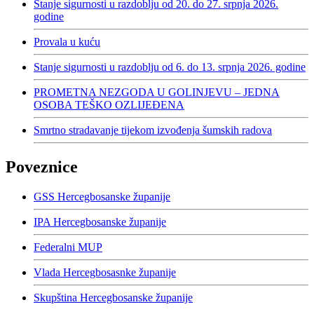
Stanje sigurnosti u razdoblju od 20. do 27. srpnja 2026.
godine
Provala u kuću
Stanje sigurnosti u razdoblju od 6. do 13. srpnja 2026. godine
PROMETNA NEZGODA U GOLINJEVU – JEDNA
OSOBA TEŠKO OZLIJEĐENA
Smrtno stradavanje tijekom izvođenja šumskih radova
Poveznice
GSS Hercegbosanske županije
IPA Hercegbosanske županije
Federalni MUP
Vlada Hercegbosasnke županije
Skupština Hercegbosanske županije