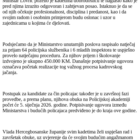
Ministar Lovrić poželio je kadetima dobrodošlicu te naglasio kako je
pred njima izrazito odgovoran i zahtjevan posao. Istaknuo je da se
od njih očekuje profesionalnost, disciplina i predanost, kao i da
svojim radom i osobnim primjerom budu oslonac i uzor u
zajednicama u kojima će djelovati.
Podsjećamo da je Ministarstvo unutarnjih poslova raspisalo natječaj
za prijam 64 policijska službenika i 6 mladih inspektora te uspješno
provelo natječajnu proceduru. Za njihov prijem i školovanje
izdvojeno je ukupno 450.000 KM. Današnje potpisivanje ugovora
označava početak realizacije tog važnog procesa kadrovskog
jačanja.
Postupak za kandidate za čin policajac također je u završnoj fazi
provedbe, a prema planu, njihova obuka na Policijskoj akademiji
počet će 5. siječnja 2026. godine. Potpisivanje ugovora između
Ministarstva i budućih policajaca predviđeno je do kraja ove godine.
Vlada Hercegbosanske županije svim kadetima želi uspješan rad i
završetak obuke, uz uvjerenje da će svojim budućim angažmanom