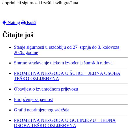
doprinijeti sigurnosti i zaštiti svih građana.
Natrag
Ispiši
Čitajte još
Stanje sigurnosti u razdoblju od 27. srpnja do 3. kolovoza
2026. godine
Smrtno stradavanje tijekom izvođenja šumskih radova
PROMETNA NEZGODA U ŠUJICI – JEDNA OSOBA
TEŠKO OZLIJEĐENA
Obavijest o izvanrednom prijevozu
Priopćenje za javnost
Grafiti neprimjerenog sadržaja
PROMETNA NEZGODA U GOLINJEVU – JEDNA
OSOBA TEŠKO OZLIJEĐENA