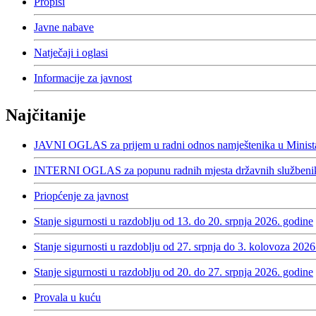
Propisi
Javne nabave
Natječaji i oglasi
Informacije za javnost
Najčitanije
JAVNI OGLAS za prijem u radni odnos namještenika u Minista
INTERNI OGLAS za popunu radnih mjesta državnih službenika
Priopćenje za javnost
Stanje sigurnosti u razdoblju od 13. do 20. srpnja 2026. godine
Stanje sigurnosti u razdoblju od 27. srpnja do 3. kolovoza 2026
Stanje sigurnosti u razdoblju od 20. do 27. srpnja 2026. godine
Provala u kuću