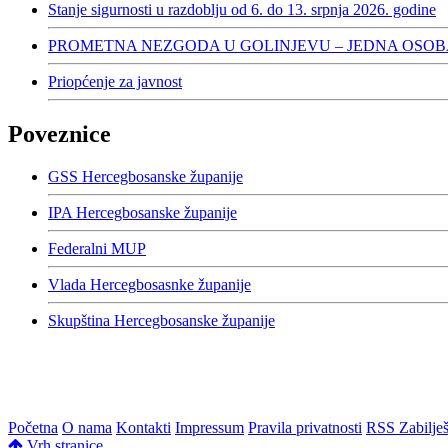
Stanje sigurnosti u razdoblju od 6. do 13. srpnja 2026. godine
PROMETNA NEZGODA U GOLINJEVU – JEDNA OSOB
Priopćenje za javnost
Poveznice
GSS Hercegbosanske županije
IPA Hercegbosanske županije
Federalni MUP
Vlada Hercegbosasnke županije
Skupština Hercegbosanske županije
Početna
O nama
Kontakti
Impressum
Pravila privatnosti
RSS Zabilje
Vrh stranice