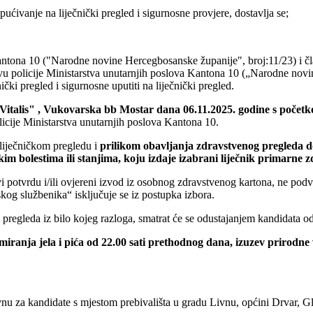
ućivanje na liječnički pregled
i sigurnosne provjere, dostavlja se;
tona 10 ("Narodne novine Hercegbosanske županije", broj:11/23) i člank
vu policije Ministarstva unutarnjih poslova Kantona 10 („Narodne novi
ki pregled i sigurnosne uputiti na liječnički pregled.
 Vitalis" , Vukovarska bb Mostar dana 06.11.2025. godine s početk
licije Ministarstva unutarnjih poslova Kantona 10.
 liječničkom pregledu i
prilikom obavljanja zdravstvenog pregleda dos
m bolestima ili stanjima, koju izdaje izabrani liječnik primarne zd
potvrdu i/ili ovjereni izvod iz osobnog zdravstvenog kartona, ne podvr
kog službenika“ isključuje se iz postupka izbora.
pregleda iz bilo kojeg razloga, smatrat će se odustajanjem kandidata od
iranja jela i pića od 22.00 sati prethodnog dana, izuzev prirodne
nu za kandidate s mjestom prebivališta u gradu Livnu, općini Drvar,