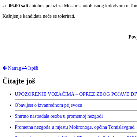
- u
06.00 sati
autobus polazi za Mostar s autobusnog kolodvora u Tom
Kašnjenje kandidata neće se tolerirati.
Povje
Natrag
Ispiši
Čitajte još
UPOZORENJE VOZAČIMA – OPREZ ZBOG POJAVE DI
Obavijest o izvanrednom prijevozu
Smrtno nastradala osoba u prometnoj nezgodi
Prometna nezgoda u mjestu Mokronoge, općina Tomislavgrad