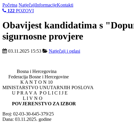
Početna
Natječaji
Informacije
Kontakti
122
POZOVI
Obavijest kandidatima s "Dopune
sigurnosne provjere
03.11.2025 15:53
Natječaji i oglasi
Bosna i Hercegovina
Federacija Bosne i Hercegovine
K A N T O N 10
MINISTARSTVO UNUTARNJIH POSLOVA
U P R A V A P O L I C I J E
L I V N O
POVJERENSTVO ZA IZBOR
Broj: 02-03-30-645-379/25
Dana: 03.11.2025. godine