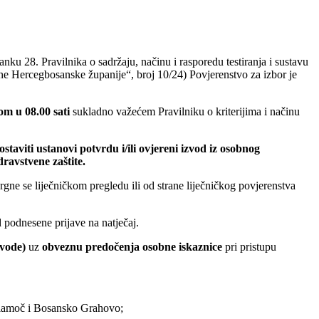
u 28. Pravilnika o sadržaju, načinu i rasporedu testiranja i sustavu
ne Hercegbosanske županije“, broj 10/24) Povjerenstvo za izbor je
om u 08.00 sati
sukladno važećem Pravilniku o kriterijima i načinu
taviti ustanovi potvrdu i/ili ovjereni izvod iz osobnog
ravstvene zaštite.
gne se liječničkom pregledu ili od strane liječničkog povjerenstva
 podnesene prijave na natječaj.
 vode)
uz
obveznu predočenja osobne iskaznice
pri pristupu
 Glamoč i Bosansko Grahovo;