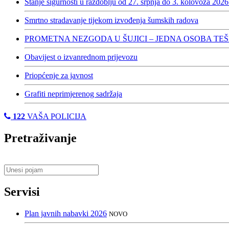
Stanje sigurnosti u razdoblju od 27. srpnja do 3. kolovoza 2026
Smrtno stradavanje tijekom izvođenja šumskih radova
PROMETNA NEZGODA U ŠUJICI – JEDNA OSOBA TE
Obavijest o izvanrednom prijevozu
Priopćenje za javnost
Grafiti neprimjerenog sadržaja
122
VAŠA POLICIJA
Pretraživanje
Servisi
Plan javnih nabavki 2026
NOVO