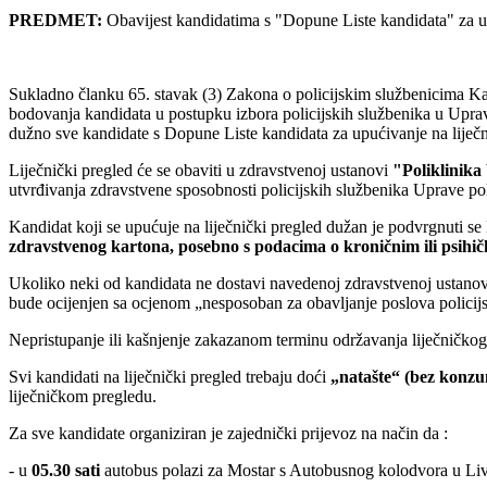
PREDMET:
Obavijest kandidatima s "Dopune Liste kandidata" za up
Sukladno članku 65. stavak (3) Zakona o policijskim službenicima Kan
bodovanja kandidata u postupku izbora policijskih službenika u Upra
dužno sve kandidate s Dopune Liste kandidata za upućivanje na liječnič
Liječnički pregled će se obaviti u zdravstvenoj ustanovi
"Poliklinika
utvrđivanja zdravstvene sposobnosti policijskih službenika Uprave po
Kandidat koji se upućuje na liječnički pregled dužan je podvrgnuti se
zdravstvenog kartona, posebno s podacima o kroničnim ili psihički
Ukoliko neki od kandidata ne dostavi navedenoj zdravstvenoj ustanovi 
bude ocijenjen sa ocjenom „nesposoban za obavljanje poslova policijs
Nepristupanje ili kašnjenje zakazanom terminu održavanja liječničkog 
Svi kandidati na liječnički pregled trebaju doći
„natašte“ (bez konzum
liječničkom pregledu.
Za sve kandidate organiziran je zajednički prijevoz na način da :
- u
05.30 sati
autobus polazi za Mostar s Autobusnog kolodvora u Liv