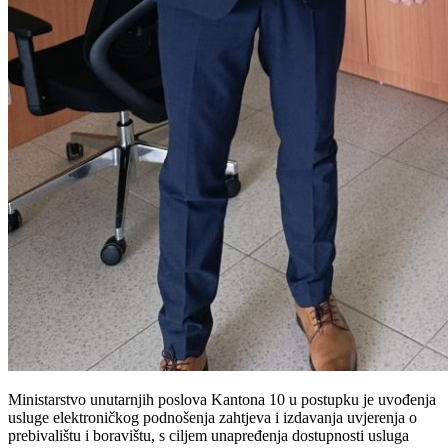
Ministarstvo unutarnjih poslova Kantona 10 u postupku je uvođenja
usluge elektroničkog podnošenja zahtjeva i izdavanja uvjerenja o
prebivalištu i boravištu, s ciljem unapređenja dostupnosti usluga