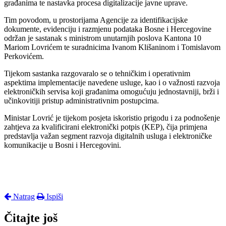
građanima te nastavka procesa digitalizacije javne uprave.
Tim povodom, u prostorijama Agencije za identifikacijske
dokumente, evidenciju i razmjenu podataka Bosne i Hercegovine
održan je sastanak s ministrom unutarnjih poslova Kantona 10
Mariom Lovrićem te suradnicima Ivanom Klišaninom i Tomislavom
Perkovićem.
Tijekom sastanka razgovaralo se o tehničkim i operativnim
aspektima implementacije navedene usluge, kao i o važnosti razvoja
elektroničkih servisa koji građanima omogućuju jednostavniji, brži i
učinkovitiji pristup administrativnim postupcima.
Ministar Lovrić je tijekom posjeta iskoristio prigodu i za podnošenje
zahtjeva za kvalificirani elektronički potpis (KEP), čija primjena
predstavlja važan segment razvoja digitalnih usluga i elektroničke
komunikacije u Bosni i Hercegovini.
Natrag
Ispiši
Čitajte još