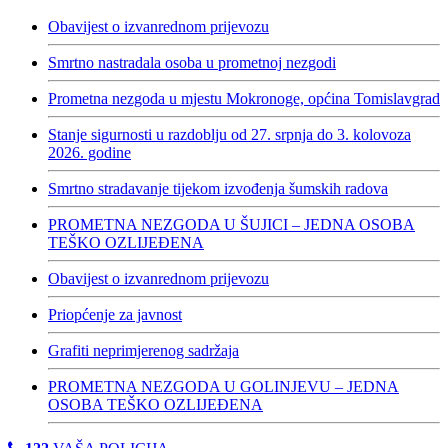
Obavijest o izvanrednom prijevozu
Smrtno nastradala osoba u prometnoj nezgodi
Prometna nezgoda u mjestu Mokronoge, općina Tomislavgrad
Stanje sigurnosti u razdoblju od 27. srpnja do 3. kolovoza
2026. godine
Smrtno stradavanje tijekom izvođenja šumskih radova
PROMETNA NEZGODA U ŠUJICI – JEDNA OSOBA
TEŠKO OZLIJEĐENA
Obavijest o izvanrednom prijevozu
Priopćenje za javnost
Grafiti neprimjerenog sadržaja
PROMETNA NEZGODA U GOLINJEVU – JEDNA
OSOBA TEŠKO OZLIJEĐENA