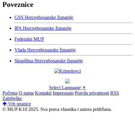
Poveznice
GSS Hercegbosanske županije
IPA Hercegbosanske županije
Federalni MUP
Vlada Hercegbosasnke županije
Skupština Hercegbosanske županije
Select Language
▼
Početna
O nama
Kontakti
Impressum
Pravila privatnosti
RSS
Zabilješke
Vrh stranice
© MUP K10 2025.
Sva prava vlasnika i autora pridržana.