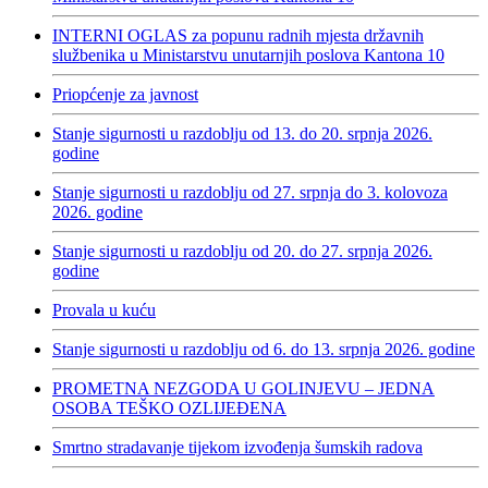
INTERNI OGLAS za popunu radnih mjesta državnih
službenika u Ministarstvu unutarnjih poslova Kantona 10
Priopćenje za javnost
Stanje sigurnosti u razdoblju od 13. do 20. srpnja 2026.
godine
Stanje sigurnosti u razdoblju od 27. srpnja do 3. kolovoza
2026. godine
Stanje sigurnosti u razdoblju od 20. do 27. srpnja 2026.
godine
Provala u kuću
Stanje sigurnosti u razdoblju od 6. do 13. srpnja 2026. godine
PROMETNA NEZGODA U GOLINJEVU – JEDNA
OSOBA TEŠKO OZLIJEĐENA
Smrtno stradavanje tijekom izvođenja šumskih radova