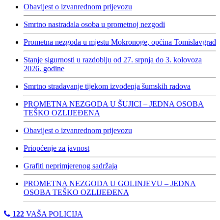
Obavijest o izvanrednom prijevozu
Smrtno nastradala osoba u prometnoj nezgodi
Prometna nezgoda u mjestu Mokronoge, općina Tomislavgrad
Stanje sigurnosti u razdoblju od 27. srpnja do 3. kolovoza
2026. godine
Smrtno stradavanje tijekom izvođenja šumskih radova
PROMETNA NEZGODA U ŠUJICI – JEDNA OSOBA
TEŠKO OZLIJEĐENA
Obavijest o izvanrednom prijevozu
Priopćenje za javnost
Grafiti neprimjerenog sadržaja
PROMETNA NEZGODA U GOLINJEVU – JEDNA
OSOBA TEŠKO OZLIJEĐENA
122
VAŠA POLICIJA