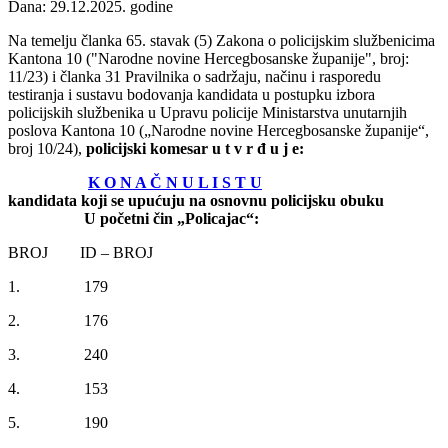
Dana: 29.12.2025. godine
Na temelju članka 65. stavak (5) Zakona o policijskim službenicima
Kantona 10 ("Narodne novine Hercegbosanske županije", broj:
11/23) i članka 31 Pravilnika o sadržaju, načinu i rasporedu
testiranja i sustavu bodovanja kandidata u postupku izbora
policijskih službenika u Upravu policije Ministarstva unutarnjih
poslova Kantona 10 („Narodne novine Hercegbosanske županije“,
broj 10/24),
policijski komesar u t v r đ u j e:
K O N A Č N U L I S T U
kandidata koji se upućuju na osnovnu policijsku obuku
U početni čin „Policajac“:
BROJ ID – BROJ
1. 179
2. 176
3. 240
4. 153
5. 190