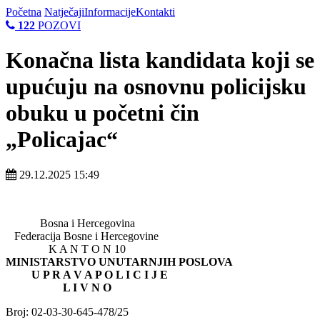
Početna
Natječaji
Informacije
Kontakti
122
POZOVI
Konačna lista kandidata koji se
upućuju na osnovnu policijsku
obuku u početni čin
„Policajac“
29.12.2025 15:49
Bosna i Hercegovina
Federacija Bosne i Hercegovine
K A N T O N 10
MINISTARSTVO UNUTARNJIH POSLOVA
U P R A V A P O L I C I J E
L I V N O
Broj: 02-03-30-645-478/25