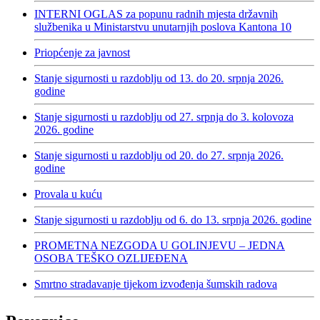
INTERNI OGLAS za popunu radnih mjesta državnih
službenika u Ministarstvu unutarnjih poslova Kantona 10
Priopćenje za javnost
Stanje sigurnosti u razdoblju od 13. do 20. srpnja 2026.
godine
Stanje sigurnosti u razdoblju od 27. srpnja do 3. kolovoza
2026. godine
Stanje sigurnosti u razdoblju od 20. do 27. srpnja 2026.
godine
Provala u kuću
Stanje sigurnosti u razdoblju od 6. do 13. srpnja 2026. godine
PROMETNA NEZGODA U GOLINJEVU – JEDNA
OSOBA TEŠKO OZLIJEĐENA
Smrtno stradavanje tijekom izvođenja šumskih radova