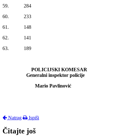
59. 284
60. 233
61. 148
62. 141
63. 189
POLICIJSKI KOMESAR
Generalni inspektor policije
Mario Pavlinović
Natrag
Ispiši
Čitajte još