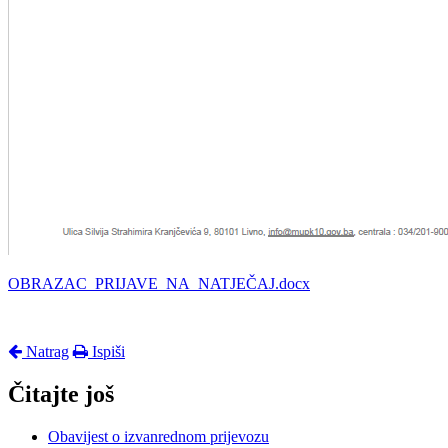
OBRAZAC_PRIJAVE_NA_NATJEČAJ.docx
Natrag
Ispiši
Čitajte još
Obavijest o izvanrednom prijevozu