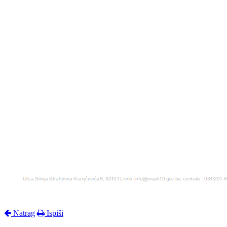
Natrag
Ispiši