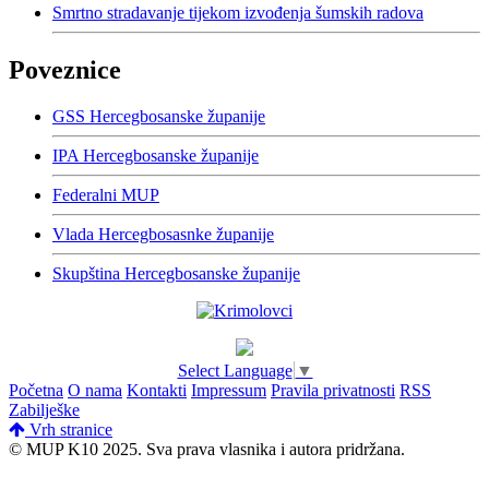
Smrtno stradavanje tijekom izvođenja šumskih radova
Poveznice
GSS Hercegbosanske županije
IPA Hercegbosanske županije
Federalni MUP
Vlada Hercegbosasnke županije
Skupština Hercegbosanske županije
Select Language
▼
Početna
O nama
Kontakti
Impressum
Pravila privatnosti
RSS
Zabilješke
Vrh stranice
© MUP K10 2025.
Sva prava vlasnika i autora pridržana.