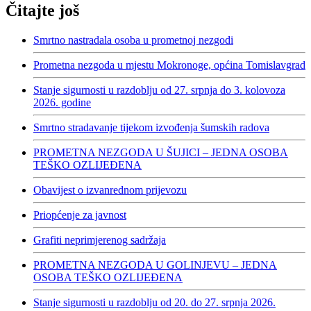
Čitajte još
Smrtno nastradala osoba u prometnoj nezgodi
Prometna nezgoda u mjestu Mokronoge, općina Tomislavgrad
Stanje sigurnosti u razdoblju od 27. srpnja do 3. kolovoza
2026. godine
Smrtno stradavanje tijekom izvođenja šumskih radova
PROMETNA NEZGODA U ŠUJICI – JEDNA OSOBA
TEŠKO OZLIJEĐENA
Obavijest o izvanrednom prijevozu
Priopćenje za javnost
Grafiti neprimjerenog sadržaja
PROMETNA NEZGODA U GOLINJEVU – JEDNA
OSOBA TEŠKO OZLIJEĐENA
Stanje sigurnosti u razdoblju od 20. do 27. srpnja 2026.