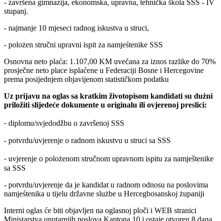
- završena gimnazija, ekonomska, upravna, tehnička škola SSS - IV
stupanj.
- najmanje 10 mjeseci radnog iskustva u struci,
- polożen stručni upravni ispit za namjeśtenike SSS
Osnovna neto plaća: 1.107,00 KM uvećana za iznos razlike do 70%
prosječne neto place isplaćene u Federaciji Bosne i Hercegovine
prema posijednjem objavijenom statističkom podatku
Uz prijavu na oglas sa kratkim životopisom kandidati su dużni
priložiti slijedeće dokumente u originalu ili ovjerenoj preslici:
⁃ diplomu/svjedodžbu o završenoj SSS
- potvrdu/uvjerenje o radnom iskustvu u struci sa SSS
⁃ uvjerenje o polożenom stručnom upravnom ispitu za namještenike
sa SSS
- potvrdu/uvjerenje da je kandidat u radnom odnosu na poslovima
namjeśtenika u tijelu državne slużbe u Hercegbosanskoj żupaniji
Interni oglas će biti objavljen na oglasnoj ploči i WEB stranici
Ministarstva unutarnjih poslova Kantona 10 i ostaje otvoren 8 dana