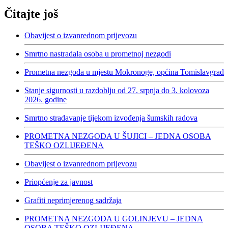
Čitajte još
Obavijest o izvanrednom prijevozu
Smrtno nastradala osoba u prometnoj nezgodi
Prometna nezgoda u mjestu Mokronoge, općina Tomislavgrad
Stanje sigurnosti u razdoblju od 27. srpnja do 3. kolovoza
2026. godine
Smrtno stradavanje tijekom izvođenja šumskih radova
PROMETNA NEZGODA U ŠUJICI – JEDNA OSOBA
TEŠKO OZLIJEĐENA
Obavijest o izvanrednom prijevozu
Priopćenje za javnost
Grafiti neprimjerenog sadržaja
PROMETNA NEZGODA U GOLINJEVU – JEDNA
OSOBA TEŠKO OZLIJEĐENA