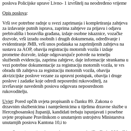
poslova Policijske uprave Livno- 1 izvršitelj na neodređeno vrijeme
Opis poslova
:
Vrši sve potrebne radnje u svezi zaprimanja i kompletiranja zahtjeva
za izdavanje putnih isprava, zaprima zahtjeve za prijavu i odjavu
prebivališta i boravišta građana, izdaje osobne iskaznice, vozačke
dozvole, vrši izradu osobnih i drugih dokumenata, određivanje i
evidentiranje JMB, vrši unos podataka sa zaprimljenih zahtjeva na
sustavu za AOP, obavija registraciju motornih vozila i izdaje
prometne dozvole, izdaje odgovarujuće potvrde na temelju
slużbenih evidencija, zaprima zahțjeve, daje informacije strankama u
vezi potrebne dokumentacije za registraciju motornih vozila, te vrs
obradu tih zahtjeva za registraciju motornih vozila, obavija
akvizicijske poslove vezane za upravni postupak, obavija i druge
poslove i zadatke koje odredi neposredni rukovoditelj, za
izvršavanje navedenih posiova odgovara neposrednom
rukovoditelju.
Uvjet
: Pored opčih uvjeta propisanih u članku 89. Zakona o
drzavnim slużbenicima i namjeśtenicima u tijelima drzavne slużbe u
Hercegbosanskoj županiji, kandidati trebaju ispunjavati i posebne
uvjete propisane Pravilnikom o unutarnjem ustrojstvu Ministarstva
unutarnjih posiova Kantona 10,i to