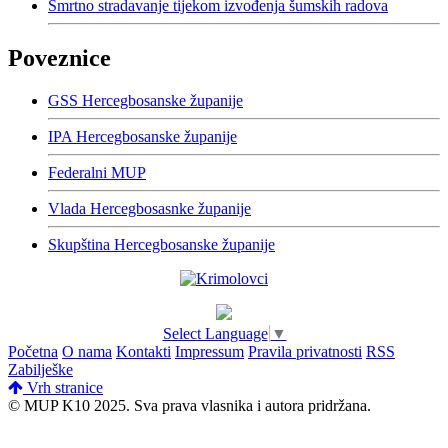
Smrtno stradavanje tijekom izvođenja šumskih radova
Poveznice
GSS Hercegbosanske županije
IPA Hercegbosanske županije
Federalni MUP
Vlada Hercegbosasnke županije
Skupština Hercegbosanske županije
Select Language
▼
Početna
O nama
Kontakti
Impressum
Pravila privatnosti
RSS
Zabilješke
Vrh stranice
© MUP K10 2025.
Sva prava vlasnika i autora pridržana.