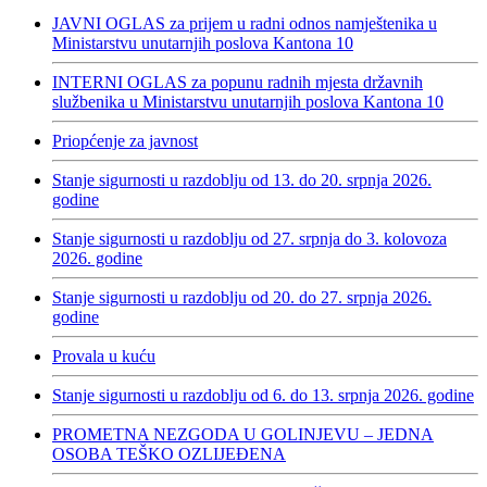
JAVNI OGLAS za prijem u radni odnos namještenika u
Ministarstvu unutarnjih poslova Kantona 10
INTERNI OGLAS za popunu radnih mjesta državnih
službenika u Ministarstvu unutarnjih poslova Kantona 10
Priopćenje za javnost
Stanje sigurnosti u razdoblju od 13. do 20. srpnja 2026.
godine
Stanje sigurnosti u razdoblju od 27. srpnja do 3. kolovoza
2026. godine
Stanje sigurnosti u razdoblju od 20. do 27. srpnja 2026.
godine
Provala u kuću
Stanje sigurnosti u razdoblju od 6. do 13. srpnja 2026. godine
PROMETNA NEZGODA U GOLINJEVU – JEDNA
OSOBA TEŠKO OZLIJEĐENA