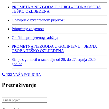
PROMETNA NEZGODA U ŠUJICI – JEDNA OSOBA
TEŠKO OZLIJEĐENA
Obavijest o izvanrednom prijevozu
Priopćenje za javnost
Grafiti neprimjerenog sadržaja
PROMETNA NEZGODA U GOLINJEVU – JEDNA
OSOBA TEŠKO OZLIJEĐENA
Stanje sigurnosti u razdoblju od 20. do 27. srpnja 2026.
godine
122
VAŠA POLICIJA
Pretraživanje