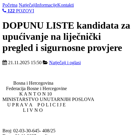
Početna
Natječaji
Informacije
Kontakti
122
POZOVI
DOPUNU LISTE kandidata za
upućivanje na liječnički
pregled i sigurnosne provjere
21.11.2025 15:50
Natječaji i oglasi
Bosna i Hercegovina
Federacija Bosne i Hercegovine
K A N T O N 10
MINISTARSTVO UNUTARNJIH POSLOVA
U P R A V A P O L I C I J E
L I V N O
Broj: 02-03-30-645- 408/25