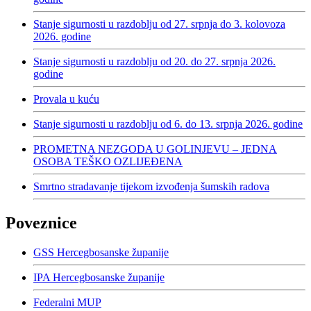
Stanje sigurnosti u razdoblju od 27. srpnja do 3. kolovoza
2026. godine
Stanje sigurnosti u razdoblju od 20. do 27. srpnja 2026.
godine
Provala u kuću
Stanje sigurnosti u razdoblju od 6. do 13. srpnja 2026. godine
PROMETNA NEZGODA U GOLINJEVU – JEDNA
OSOBA TEŠKO OZLIJEĐENA
Smrtno stradavanje tijekom izvođenja šumskih radova
Poveznice
GSS Hercegbosanske županije
IPA Hercegbosanske županije
Federalni MUP