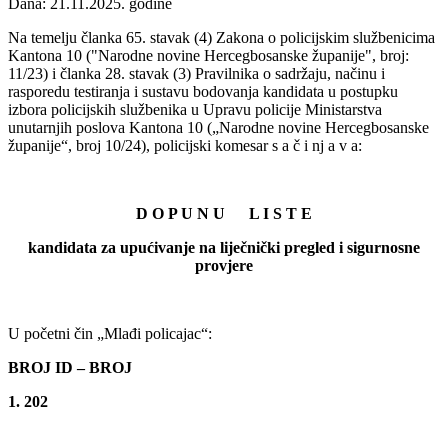
Dana: 21.11.2025. godine
Na temelju članka 65. stavak (4) Zakona o policijskim službenicima
Kantona 10 ("Narodne novine Hercegbosanske županije", broj:
11/23) i članka 28. stavak (3) Pravilnika o sadržaju, načinu i
rasporedu testiranja i sustavu bodovanja kandidata u postupku
izbora policijskih službenika u Upravu policije Ministarstva
unutarnjih poslova Kantona 10 („Narodne novine Hercegbosanske
županije“, broj 10/24), policijski komesar s a č i nj a v a:
D O P U N U L I S T E
kandidata za upućivanje na liječnički pregled i sigurnosne
provjere
U početni čin „Mlađi policajac“:
BROJ ID – BROJ
1. 202