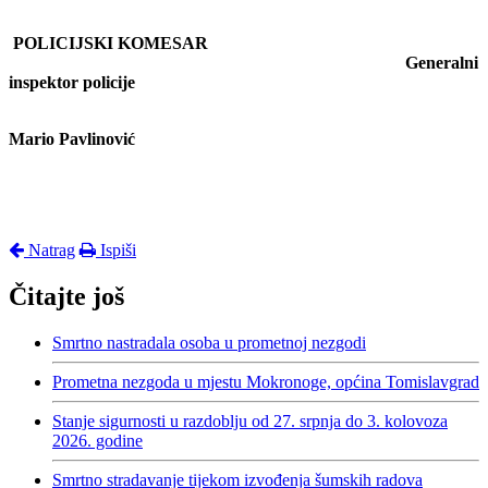
POLICIJSKI KOMESAR
Generalni
inspektor policije
Mario Pavlinović
Natrag
Ispiši
Čitajte još
Smrtno nastradala osoba u prometnoj nezgodi
Prometna nezgoda u mjestu Mokronoge, općina Tomislavgrad
Stanje sigurnosti u razdoblju od 27. srpnja do 3. kolovoza
2026. godine
Smrtno stradavanje tijekom izvođenja šumskih radova