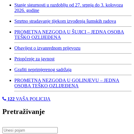
Stanje sigurnosti u razdoblju od 27. srpnja do 3. kolovoza
2026. godine
Smrtno stradavanje tijekom izvođenja šumskih radova
PROMETNA NEZGODA U ŠUJICI – JEDNA OSOBA
TEŠKO OZLIJEĐENA
Obavijest o izvanrednom prijevozu
Priopćenje za javnost
Grafiti neprimjerenog sadržaja
PROMETNA NEZGODA U GOLINJEVU – JEDNA
OSOBA TEŠKO OZLIJEĐENA
122
VAŠA POLICIJA
Pretraživanje