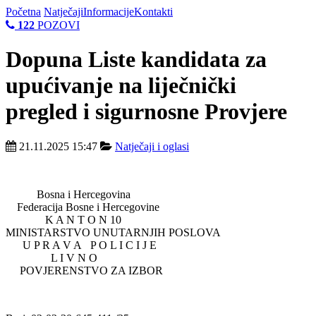
Početna
Natječaji
Informacije
Kontakti
122
POZOVI
Dopuna Liste kandidata za
upućivanje na liječnički
pregled i sigurnosne Provjere
21.11.2025 15:47
Natječaji i oglasi
Bosna i Hercegovina
Federacija Bosne i Hercegovine
K A N T O N 10
MINISTARSTVO UNUTARNJIH POSLOVA
U P R A V A P O L I C I J E
L I V N O
POVJERENSTVO ZA IZBOR