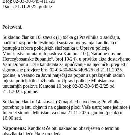
Broj: 02-03-30-645-411 /25
Dana: 21.11.2025. godine
Poštovani,
Sukladno članku 10. stavak (1) točka g) Pravilnika o sadržaju,
načinu i rasporedu testiranja i sustavu bodovanja kandidata u
postupku izbora policijskih službenika u Upravu policije
Ministarstva unutarnjih poslova Kantona 10 („Narodne novine
Hercegbosanske županije“, broj 10/24), u privitku akta dostavljamo
Vam Dopunu Liste kandidata za upućivanje na liječnički pregled i
sigurnosne provjere broj:02-03-30-645-3408/25 od 21.11.2025.
godine, a vezano za Javni natječaj za popunu upražnjenih radnih
mjesta policijskih službenika u Upravi policije Ministarstva
unutarnjih poslova Kantona 10 broj: 02-03-30-645-2/25 od
21.1.2025. godine.
Sukladno članku 14. stavak (3) naprijed navedenog Pravilnika,
potrebno je istu objaviti na oglasnoj ploči Vaše ustrojbene jedinice i
Internet stranici Ministarstva dana 21.11.2025. godine (petak) u
16.00 sati.
Napomena:
Kandidat će biti naknadno obaviješten o terminu
obavljanja liječničkog pregleda.