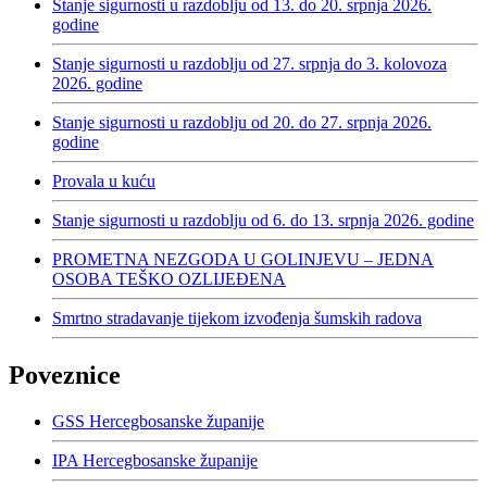
Stanje sigurnosti u razdoblju od 13. do 20. srpnja 2026.
godine
Stanje sigurnosti u razdoblju od 27. srpnja do 3. kolovoza
2026. godine
Stanje sigurnosti u razdoblju od 20. do 27. srpnja 2026.
godine
Provala u kuću
Stanje sigurnosti u razdoblju od 6. do 13. srpnja 2026. godine
PROMETNA NEZGODA U GOLINJEVU – JEDNA
OSOBA TEŠKO OZLIJEĐENA
Smrtno stradavanje tijekom izvođenja šumskih radova
Poveznice
GSS Hercegbosanske županije
IPA Hercegbosanske županije