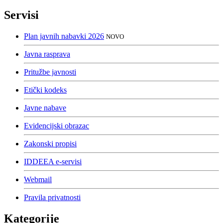
Servisi
Plan javnih nabavki 2026
NOVO
Javna rasprava
Pritužbe javnosti
Etički kodeks
Javne nabave
Evidencijski obrazac
Zakonski propisi
IDDEEA e-servisi
Webmail
Pravila privatnosti
Kategorije