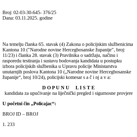
Broj: 02-03-30-645- 376/25
Dana: 03.11.2025. godine
Na temelju članka 65. stavak (4) Zakona o policijskim službenicima
Kantona 10 ("Narodne novine Hercegbosanske županije", broj:
11/23) i članka 28. stavak (3) Pravilnika o sadržaju, načinu i
rasporedu testiranja i sustavu bodovanja kandidata u postupku
izbora policijskih službenika u Upravu policije Ministarstva
unutarnjih poslova Kantona 10 („Narodne novine Hercegbosanske
županije“, broj 10/24), policijski komesar s a č i nj a v a:
D O P U N U L I S T E
kandidata za upućivanje na liječnički pregled i sigurnosne provjere
U početni čin „Policajac“:
BROJ ID – BROJ
1. 233