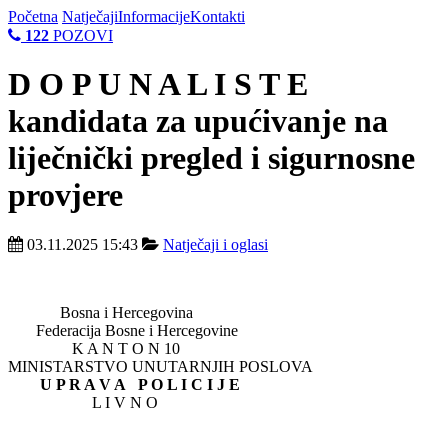
Početna
Natječaji
Informacije
Kontakti
122
POZOVI
D O P U N A L I S T E
kandidata za upućivanje na
liječnički pregled i sigurnosne
provjere
03.11.2025 15:43
Natječaji i oglasi
Bosna i Hercegovina
Federacija Bosne i Hercegovine
K A N T O N 10
MINISTARSTVO UNUTARNJIH POSLOVA
U P R A V A P O L I C I J E
L I V N O