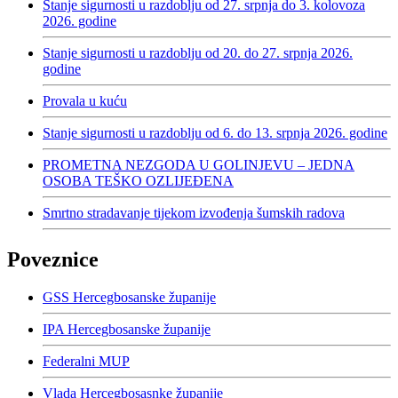
Stanje sigurnosti u razdoblju od 27. srpnja do 3. kolovoza
2026. godine
Stanje sigurnosti u razdoblju od 20. do 27. srpnja 2026.
godine
Provala u kuću
Stanje sigurnosti u razdoblju od 6. do 13. srpnja 2026. godine
PROMETNA NEZGODA U GOLINJEVU – JEDNA
OSOBA TEŠKO OZLIJEĐENA
Smrtno stradavanje tijekom izvođenja šumskih radova
Poveznice
GSS Hercegbosanske županije
IPA Hercegbosanske županije
Federalni MUP
Vlada Hercegbosasnke županije