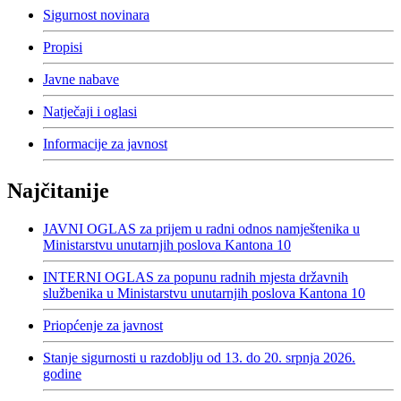
Sigurnost novinara
Propisi
Javne nabave
Natječaji i oglasi
Informacije za javnost
Najčitanije
JAVNI OGLAS za prijem u radni odnos namještenika u
Ministarstvu unutarnjih poslova Kantona 10
INTERNI OGLAS za popunu radnih mjesta državnih
službenika u Ministarstvu unutarnjih poslova Kantona 10
Priopćenje za javnost
Stanje sigurnosti u razdoblju od 13. do 20. srpnja 2026.
godine