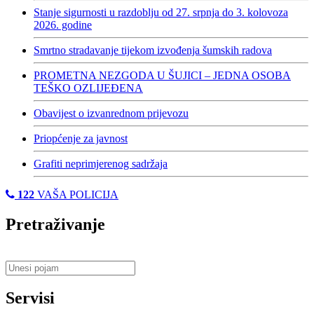
Stanje sigurnosti u razdoblju od 27. srpnja do 3. kolovoza
2026. godine
Smrtno stradavanje tijekom izvođenja šumskih radova
PROMETNA NEZGODA U ŠUJICI – JEDNA OSOBA
TEŠKO OZLIJEĐENA
Obavijest o izvanrednom prijevozu
Priopćenje za javnost
Grafiti neprimjerenog sadržaja
122
VAŠA POLICIJA
Pretraživanje
Servisi